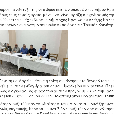
όρροπη ανάπτυξη της υπαίθρου και των οικισμών του Δήμου Η
λους τους τομείς προκειμένου να γίνει πράξη ο σχεδιασμός τη
υθύνσεις που έχει δώσει ο Δήμαρχος Ηρακλείου Αλέξης Καλοκα
ντήσεων που πραγματοποιούνται σε όλες τις Τοπικές Κοινότητ
Πέμπτη 28 Μαρτίου έγινε η τρίτη συνάντηση στο Βενεράτο που
κέψεων στην ενδοχώρα του Δήμου Ηρακλείου για το 2024. Όλες
όλος ο σχεδιασμός εντάσσονται στην προγραμματική σύμβαση
λείου» μεταξύ Δήμου και του Αναπτυξιακού Οργανισμού Τοπική
κότερα συζητήθηκαν τα ιδιαίτερα τοπικά αναπτυξιακά ζητήματ
ών, Αυγενικής, Κερασσίων και Σίβας, συζητήσαν σε συνάντηση
ίας στο Βενεράτο με Προέδρους και μέλη τοπικών συμβουλίων,