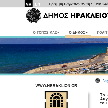
GR
EN
Γραμμή Παραπόνων τηλ : 2813-4
Ο ΤΟΠΟΣ ΜΑΣ
Ο ΔΗΜΟΣ
ΠΟΛΙΤ
Αρχ
WWW.HERAKLION.GR
Τα 
Αυγ
του