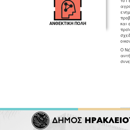
το Γ
αγρο
ενημ
προβ
ΑΝΘΕΚΤΙΚΗ ΠΟΛΗ
και 
προϊ
σχεδ
οικο
Ο Νέ
αυτή
συνε