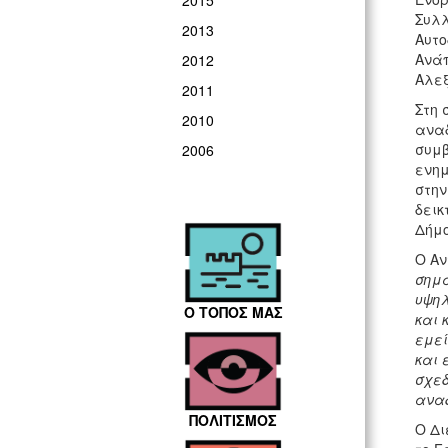
2015
Συλλ
2013
Αυτο
Ανάπ
2012
Αλε
2011
Στη 
2010
αναδ
συμβ
2006
ενημ
στην
δεικ
Δήμο
Ο Αν
σημα
υψηλ
Ο ΤΟΠΟΣ ΜΑΣ
και 
εμεί
και 
σχεδ
αναδ
ΠΟΛΙΤΙΣΜΟΣ
Ο Δι