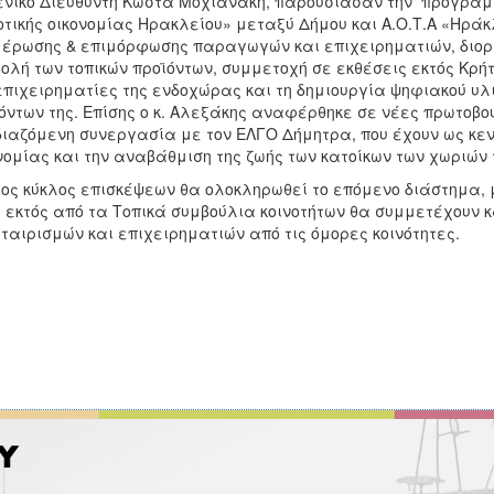
ενικό Διευθυντή Κώστα Μοχιανάκη, παρουσίασαν την προγραμ
τικής οικονομίας Ηρακλείου» μεταξύ Δήμου και Α.Ο.Τ.Α «Ηράκ
έρωσης & επιμόρφωσης παραγωγών και επιχειρηματιών, διορ
ολή των τοπικών προϊόντων, συμμετοχή σε εκθέσεις εκτός Κρ
επιχειρηματίες της ενδοχώρας και τη δημιουργία ψηφιακού υλ
όντων της. Επίσης ο κ. Αλεξάκης αναφέρθηκε σε νέες πρωτοβο
ιαζόμενη συνεργασία με τον ΕΛΓΟ Δήμητρα, που έχουν ως κεντ
νομίας και την αναβάθμιση της ζωής των κατοίκων των χωριών
ος κύκλος επισκέψεων θα ολοκληρωθεί το επόμενο διάστημα, μ
 εκτός από τα Τοπικά συμβούλια κοινοτήτων θα συμμετέχουν κ
ταιρισμών και επιχειρηματιών από τις όμορες κοινότητες.