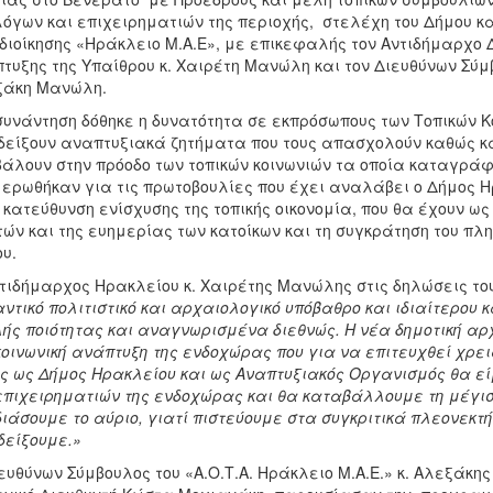
όγων και επιχειρηματιών της περιοχής, στελέχη του Δήμου κ
διοίκησης «Ηράκλειο Μ.Α.Ε», με επικεφαλής τον Αντιδήμαρχο 
τυξης της Υπαίθρου κ. Χαιρέτη Μανώλη και τον Διευθύνων Σύμβο
ξάκη Μανώλη.
συνάντηση δόθηκε η δυνατότητα σε εκπρόσωπους των Τοπικών Κ
είξουν αναπτυξιακά ζητήματα που τους απασχολούν καθώς κα
άλουν στην πρόοδο των τοπικών κοινωνιών τα οποία καταγρά
ερωθήκαν για τις πρωτοβουλίες που έχει αναλάβει ο Δήμος Η
 κατεύθυνση ενίσχυσης της τοπικής οικονομία, που θα έχουν ω
τών και της ευημερίας των κατοίκων και τη συγκράτηση του πλ
υ.
τιδήμαρχος Ηρακλείου κ. Χαιρέτης Μανώλης στις δηλώσεις του
ντικό πολιτιστικό και αρχαιολογικό υπόβαθρο και ιδιαίτερου
ής ποιότητας και αναγνωρισμένα διεθνώς. Η νέα δημοτική αρχ
κοινωνική ανάπτυξη της ενδοχώρας που για να επιτευχθεί χρε
ς ως Δήμος Ηρακλείου και ως Αναπτυξιακός Οργανισμός θα 
επιχειρηματιών της ενδοχώρας και θα καταβάλλουμε τη μέγι
ιάσουμε το αύριο, γιατί πιστεύουμε στα συγκριτικά πλεονεκ
είξουμε.»
ευθύνων Σύμβουλος του «Α.Ο.Τ.Α. Ηράκλειο Μ.Α.Ε.» κ. Αλεξάκ