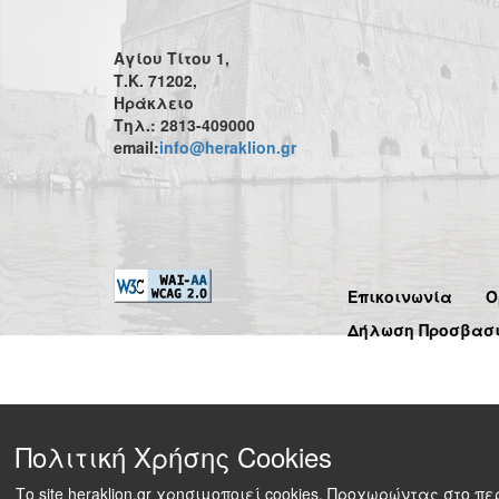
Αγίου Τίτου 1,
Τ.Κ. 71202,
Ηράκλειο
Τηλ.: 2813-409000
email:
info@heraklion.gr
Επικοινωνία
Ό
Δήλωση Προσβασ
Πολιτική Χρήσης Cookies
Το site heraklion.gr χρησιμοποιεί cookies. Προχωρώντας στο 