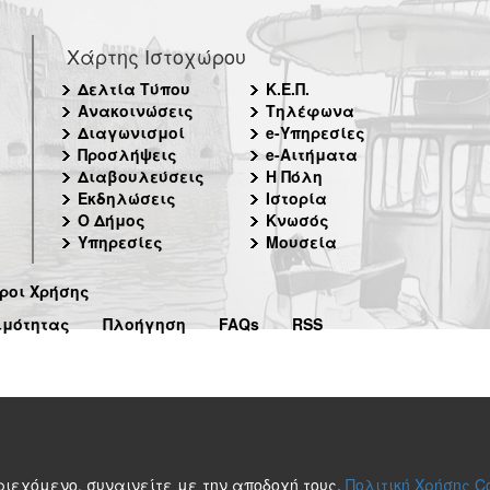
Χάρτης Ιστοχώρου
Δελτία Τύπου
Κ.Ε.Π.
Ανακοινώσεις
Τηλέφωνα
Διαγωνισμοί
e-Υπηρεσίες
Προσλήψεις
e-Αιτήματα
Διαβουλεύσεις
Η Πόλη
Εκδηλώσεις
Ιστορία
Ο Δήμος
Κνωσός
Υπηρεσίες
Μουσεία
ροι Χρήσης
ιμότητας
Πλοήγηση
FAQs
RSS
περιεχόμενο, συναινείτε με την αποδοχή τους.
Πολιτική Χρήσης C