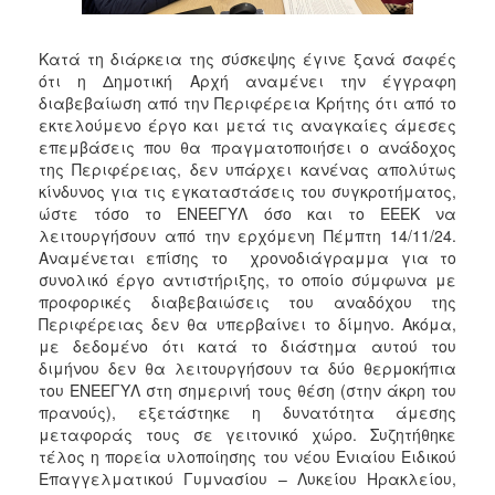
ΑΝΘΕΚΤΙΚΗ
ΠΟΛΗ
Κατά τη διάρκεια της σύσκεψης έγινε ξανά σαφές
ότι η Δημοτική Αρχή αναμένει την έγγραφη
διαβεβαίωση από την Περιφέρεια Κρήτης ότι από το
εκτελούμενο έργο και μετά τις αναγκαίες άμεσες
επεμβάσεις που θα πραγματοποιήσει ο ανάδοχος
της Περιφέρειας, δεν υπάρχει κανένας απολύτως
κίνδυνος για τις εγκαταστάσεις του συγκροτήματος,
ώστε τόσο το ΕΝΕΕΓΥΛ όσο και το ΕΕΕΚ να
λειτουργήσουν από την ερχόμενη Πέμπτη 14/11/24.
Αναμένεται επίσης το χρονοδιάγραμμα για το
συνολικό έργο αντιστήριξης, το οποίο σύμφωνα με
προφορικές διαβεβαιώσεις του αναδόχου της
Περιφέρειας δεν θα υπερβαίνει το δίμηνο. Ακόμα,
με δεδομένο ότι κατά το διάστημα αυτού του
διμήνου δεν θα λειτουργήσουν τα δύο θερμοκήπια
του ΕΝΕΕΓΥΛ στη σημερινή τους θέση (στην άκρη του
πρανούς), εξετάστηκε η δυνατότητα άμεσης
μεταφοράς τους σε γειτονικό χώρο. Συζητήθηκε
τέλος η πορεία υλοποίησης του νέου Ενιαίου Ειδικού
Επαγγελματικού Γυμνασίου – Λυκείου Ηρακλείου,