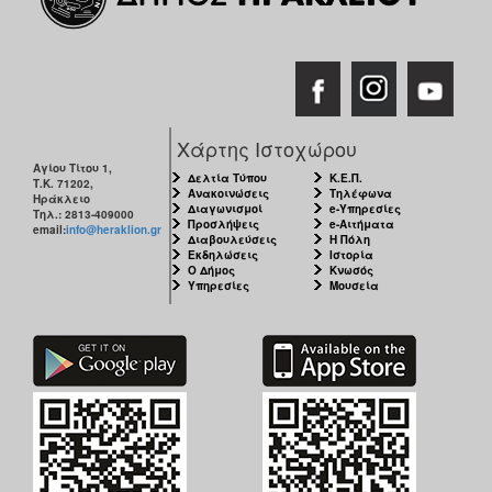
Χάρτης Ιστοχώρου
Αγίου Τίτου 1,
Δελτία Τύπου
Κ.Ε.Π.
Τ.Κ. 71202,
Ανακοινώσεις
Τηλέφωνα
Ηράκλειο
Διαγωνισμοί
e-Υπηρεσίες
Τηλ.: 2813-409000
Προσλήψεις
e-Αιτήματα
email:
info@heraklion.gr
Διαβουλεύσεις
Η Πόλη
Εκδηλώσεις
Ιστορία
Ο Δήμος
Κνωσός
Υπηρεσίες
Μουσεία