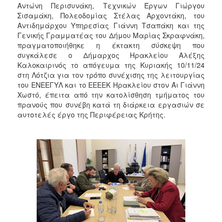
2018
Αντώνη Περισυνάκη, Τεχνικών Έργων Γιώργου
Σισαμάκη, Πολεοδομίας Στέλας Αρχοντάκη, του
2017
Αντιδημάρχου Υπηρεσίας Γιάννη Τσαπάκη και της
2016
Γενικής Γραμματέας του Δήμου Μαρίας Σκραφνάκη,
πραγματοποιήθηκε η έκτακτη σύσκεψη που
2015
συγκάλεσε ο Δήμαρχος Ηρακλείου Αλέξης
2013
Καλοκαιρινός το απόγευμα της Κυριακής 10/11/24
στη Λότζια για τον τρόπο συνέχισης της λειτουργίας
2012
του ΕΝΕΕΓΥΛ και το ΕΕΕΕΚ Ηρακλείου στον Άι Γιάννη
2011
Χωστό, έπειτα από την κατολίσθηση τμήματος του
πρανούς που συνέβη κατά τη διάρκεια εργασιών σε
2010
αυτοτελές έργο της Περιφέρειας Κρήτης.
2006
Ο
ΤΟΠΟΣ
ΜΑΣ
ΠΟΛΙΤΙΣΜΟΣ