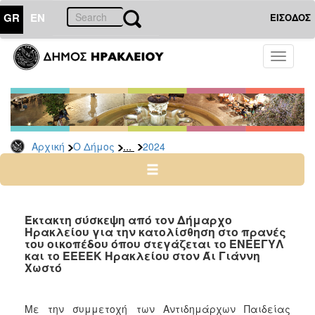
GR
EN
ΕΙΣΟΔΟΣ
Ο
Toggle
ΔΗΜΟΣ
navigati
Δελτία
Τύπου
Αρχείο
...
Αρχική
Ο Δήμος
2024
2026
2025
2024
2023
Έκτακτη σύσκεψη από τον Δήμαρχο
Ηρακλείου για την κατολίσθηση στο πρανές
2022
του οικοπέδου όπου στεγάζεται το ΕΝΕΕΓΥΛ
2021
και το ΕΕΕΕΚ Ηρακλείου στον Άι Γιάννη
Χωστό
2020
2019
Με την συμμετοχή των Αντιδημάρχων Παιδείας