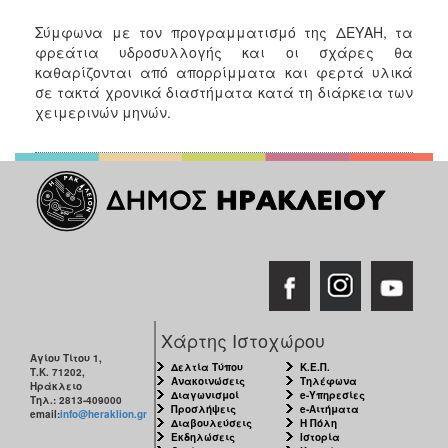
ΑΝΘΕΚΤΙΚΗ
ΠΟΛΗ
Σύμφωνα με τον προγραμματισμό της ΔΕΥΑΗ, τα
φρεάτια υδροσυλλογής και οι σχάρες θα
καθαρίζονται από απορρίμματα και φερτά υλικά
σε τακτά χρονικά διαστήματα κατά τη διάρκεια των
χειμερινών μηνών.
Χάρτης Ιστοχώρου
Αγίου Τίτου 1,
Δελτία Τύπου
Κ.Ε.Π.
Τ.Κ. 71202,
Ανακοινώσεις
Τηλέφωνα
Ηράκλειο
Διαγωνισμοί
e-Υπηρεσίες
Τηλ.: 2813-409000
Προσλήψεις
e-Αιτήματα
email:
info@heraklion.gr
Διαβουλεύσεις
Η Πόλη
Εκδηλώσεις
Ιστορία