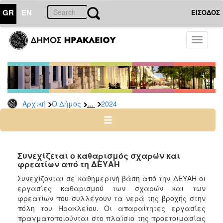
GR
EN
ΕΙΣΟΔΟΣ
Ο
Toggle
ΔΗΜΟΣ
navigati
Δελτία
Τύπου
Αρχείο
...
Αρχική
Ο Δήμος
2024
2026
2025
2024
2023
Συνεχίζεται ο καθαρισμός σχαρών και
φρεατίων από τη ΔΕΥΑΗ
2022
Συνεχίζονται σε καθημερινή βάση από την ΔΕΥΑΗ οι
2021
εργασίες καθαρισμού των σχαρών και των
2020
φρεατίων που συλλέγουν τα νερά της βροχής στην
πόλη του Ηρακλείου. Οι απαραίτητες εργασίες
2019
πραγματοποιούνται στο πλαίσιο της προετοιμασίας