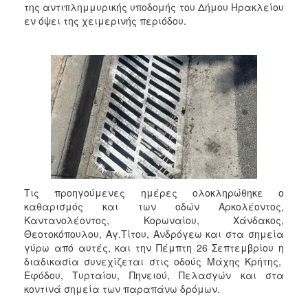
2018
της αντιπλημμυρικής υποδομής του Δήμου Ηρακλείου
εν όψει της χειμερινής περιόδου.
2017
2016
2015
2013
2012
2011
2010
2006
Τις προηγούμενες ημέρες ολοκληρώθηκε ο
καθαρισμός και των οδών Αρκολέοντος,
Καντανολέοντος, Κορωναίου, Χάνδακος,
Θεοτοκόπουλου, Αγ.Τίτου, Ανδρόγεω και στα σημεία
Ο
ΤΟΠΟΣ
γύρω από αυτές, και την Πέμπτη 26 Σεπτεμβρίου η
ΜΑΣ
διαδικασία συνεχίζεται στις οδούς Μάχης Κρήτης,
Εφόδου, Τυρταίου, Πηνειού, Πελασγών και στα
ΠΟΛΙΤΙΣΜΟΣ
κοντινά σημεία των παραπάνω δρόμων.