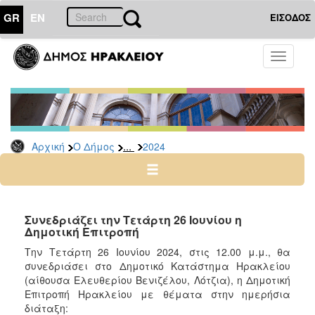
GR
EN
ΕΙΣΟΔΟΣ
Ο
Toggle
ΔΗΜΟΣ
navigati
Δελτία
Τύπου
Αρχείο
...
Αρχική
Ο Δήμος
2024
2026
2025
2024
2023
Συνεδριάζει την Τετάρτη 26 Ιουνίου η
Δημοτική Επιτροπή
2022
Την Τετάρτη 26 Ιουνίου 2024, στις 12.00 μ.μ., θα
2021
συνεδριάσει στο Δημοτικό Κατάστημα Ηρακλείου
2020
(αίθουσα Ελευθερίου Βενιζέλου, Λότζια), η Δημοτική
Επιτροπή Ηρακλείου με θέματα στην ημερήσια
2019
διάταξη: