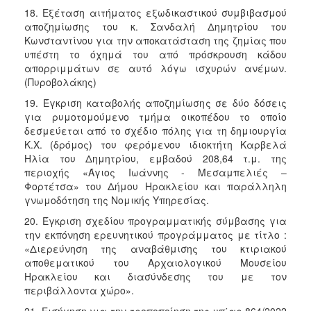
18. Εξέταση αιτήματος εξωδικαστικού συμβιβασμού
αποζημίωσης του κ. Σανδαλή Δημητρίου του
Κωνσταντίνου για την αποκατάσταση της ζημίας που
υπέστη το όχημά του από πρόσκρουση κάδου
απορριμμάτων σε αυτό λόγω ισχυρών ανέμων.
(Πυροβολάκης)
19. Έγκριση καταβολής αποζημίωσης σε δύο δόσεις
για ρυμοτομούμενο τμήμα οικοπέδου το οποίο
δεσμεύεται από το σχέδιο πόλης για τη δημιουργία
Κ.Χ. (δρόμος) του φερόμενου ιδιοκτήτη Καρβελά
Ηλία του Δημητρίου, εμβαδού 208,64 τ.μ. της
περιοχής «Άγιος Ιωάννης - Μεσαμπελιές –
Φορτέτσα» του Δήμου Ηρακλείου και παράλληλη
γνωμοδότηση της Νομικής Υπηρεσίας.
20. Έγκριση σχεδίου προγραμματικής σύμβασης για
την εκπόνηση ερευνητικού προγράμματος με τίτλο :
«Διερεύνηση της αναβάθμισης του κτιριακού
αποθεματικού του Αρχαιολογικού Μουσείου
Ηρακλείου και διασύνδεσης του με τον
περιβάλλοντα χώρο».
21. Εισήγηση για την τροποποίηση της υπ΄αρ.864/2022