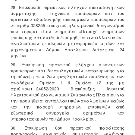
28. Επικύρωση πρακτικού ελέγχου δικαιολογητικών
συμμετοχής – τεχνικών προσφορών και του
πρακτικού αξιολόγησης οικονομικών προσφορών του
υπ’αριθμ.328255 ανοιχτού ηλεκτρονικό διαγωνισμού
που αφορά στην υπηρεσία «Παροχή υπηρεσιών
επισκευής και διάθεση/προμήθεια ανταλλακτικών -
αναλωσίμων επισκευών μεταφορικών μέσων και
μηχανήματων Δήμου Ηρακλείου διάρκειας 24
μηνών».
29. Επικύρωση πρακτικού ελέγχου οικονομικών
προσφορών και δικαιολογητικών κατακύρωσης για
τη σύναψη των 2ων εκτελεστικών συμβάσεων των
αναδόχων: Ομάδα 1 & Ομάδα 12 της με
αριθ.πρωτ.124052/2020 διακήρυξης Ανοικτού
Ηλεκτρονικού Διαγωνισμού Συμφωνίας Πλαισίου για
την προμήθεια ανταλλακτικών-αναλωσίμων καθώς
και την παροχή υπηρεσιών επισκευών από
εξωτερικά συνεργεία, οχημάτων και
υπερκατασκευών του Δήμου Ηρακλείου.
30. Επικύρωση 6ου πρακτικού παράτασης
προσφοράς- εγγυητικής συμμετοχής -ελέγχου