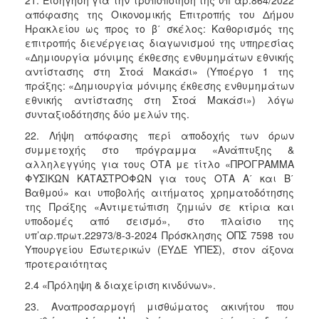
απόφασης της Οικονομικής Επιτροπής του Δήμου
Ηρακλείου ως προς το β΄ σκέλος: Καθορισμός της
επιτροπής διενέργειας διαγωνισμού της υπηρεσίας
«Δημιουργία μόνιμης έκθεσης ενθυμημάτων εθνικής
αντίστασης στη Στοά Μακάσι» (Υποέργο 1 της
πράξης: «Δημιουργία μόνιμης έκθεσης ενθυμημάτων
εθνικής αντίστασης στη Στοά Μακάσι») λόγω
συνταξιοδότησης δύο μελών της.
22. Λήψη απόφασης περί αποδοχής των όρων
συμμετοχής στο πρόγραμμα «Ανάπτυξης &
αλληλεγγύης για τους ΟΤΑ με τίτλο «ΠΡΟΓΡΑΜΜΑ
ΦΥΣΙΚΩΝ ΚΑΤΑΣΤΡΟΦΩΝ για τους ΟΤΑ Α΄ και Β΄
Βαθμού» και υποβολής αιτήματος χρηματοδότησης
της Πράξης «Αντιμετώπιση ζημιών σε κτίρια και
υποδομές από σεισμό», στο πλαίσιο της
υπ’αρ.πρωτ.22973/8-3-2024 Πρόσκλησης ΟΠΣ 7598 του
Υπουργείου Εσωτερικών (ΕΥΔΕ ΥΠΕΣ), στον άξονα
προτεραιότητας
2.4 «Πρόληψη & διαχείριση κινδύνων».
23. Αναπροσαρμογή μισθώματος ακινήτου που