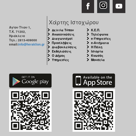
Χάρτης Ιστοχώρου
Αγίου Τίτου 1,
Δελτία Τύπου
Κ.Ε.Π.
Τ.Κ. 71202,
Ανακοινώσεις
Τηλέφωνα
Ηράκλειο
Διαγωνισμοί
e-Υπηρεσίες
Τηλ.: 2813-409000
Προσλήψεις
e-Αιτήματα
email:
info@heraklion.gr
Διαβουλεύσεις
Η Πόλη
Εκδηλώσεις
Ιστορία
Ο Δήμος
Κνωσός
Υπηρεσίες
Μουσεία