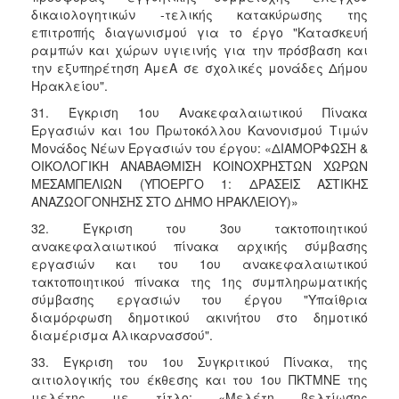
δικαιολογητικών -τελικής κατακύρωσης της
επιτροπής διαγωνισμού για το έργο "Κατασκευή
ραμπών και χώρων υγιεινής για την πρόσβαση και
την εξυπηρέτηση ΑμεΑ σε σχολικές μονάδες Δήμου
Ηρακλείου".
31. Έγκριση 1ου Ανακεφαλαιωτικού Πίνακα
Εργασιών και 1ου Πρωτοκόλλου Κανονισμού Τιμών
Μονάδος Νέων Εργασιών του έργου: «ΔΙΑΜΟΡΦΩΣΗ &
ΟΙΚΟΛΟΓΙΚΗ ΑΝΑΒΑΘΜΙΣΗ ΚΟΙΝΟΧΡΗΣΤΩΝ ΧΩΡΩΝ
ΜΕΣΑΜΠΕΛΙΩΝ (ΥΠΟΕΡΓΟ 1: ΔΡΑΣΕΙΣ ΑΣΤΙΚΗΣ
ΑΝΑΖΩΟΓΟΝΗΣΗΣ ΣΤΟ ΔΗΜΟ ΗΡΑΚΛΕΙΟΥ)»
32. Έγκριση του 3ου τακτοποιητικού
ανακεφαλαιωτικού πίνακα αρχικής σύμβασης
εργασιών και του 1ου ανακεφαλαιωτικού
τακτοποιητικού πίνακα της 1ης συμπληρωματικής
σύμβασης εργασιών του έργου "Υπαίθρια
διαμόρφωση δημοτικού ακινήτου στο δημοτικό
διαμέρισμα Αλικαρνασσού".
33. Έγκριση του 1ου Συγκριτικού Πίνακα, της
αιτιολογικής του έκθεσης και του 1ου ΠΚΤΜΝΕ της
μελέτης με τίτλο: «Μελέτη βελτίωσης