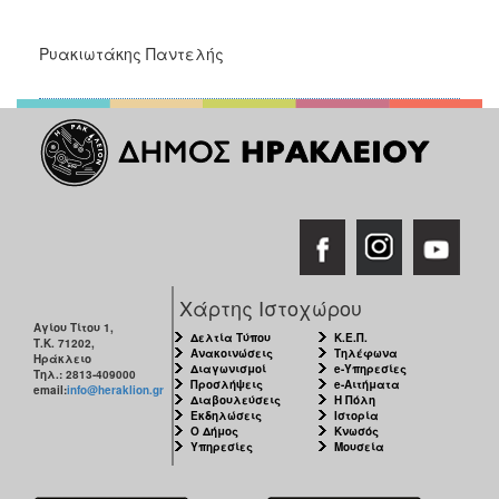
Ρυακιωτάκης Παντελής
Χάρτης Ιστοχώρου
Αγίου Τίτου 1,
Δελτία Τύπου
Κ.Ε.Π.
Τ.Κ. 71202,
Ανακοινώσεις
Τηλέφωνα
Ηράκλειο
Διαγωνισμοί
e-Υπηρεσίες
Τηλ.: 2813-409000
Προσλήψεις
e-Αιτήματα
email:
info@heraklion.gr
Διαβουλεύσεις
Η Πόλη
Εκδηλώσεις
Ιστορία
Ο Δήμος
Κνωσός
Υπηρεσίες
Μουσεία