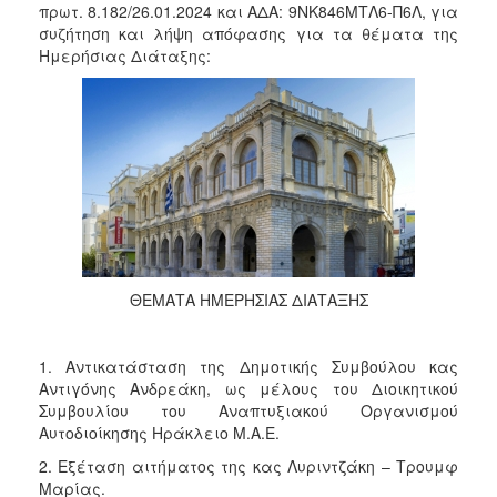
2018
πρωτ. 8.182/26.01.2024 και ΑΔΑ: 9ΝΚ846ΜΤΛ6-Π6Λ, για
συζήτηση και λήψη απόφασης για τα θέματα της
2017
Ημερήσιας Διάταξης:
2016
2015
2013
2012
2011
2010
2006
ΘΕΜΑΤΑ ΗΜΕΡΗΣΙΑΣ ΔΙΑΤΑΞΗΣ
1. Αντικατάσταση της Δημοτικής Συμβούλου κας
Ο
Αντιγόνης Ανδρεάκη, ως μέλους του Διοικητικού
ΤΟΠΟΣ
Συμβουλίου του Αναπτυξιακού Οργανισμού
ΜΑΣ
Αυτοδιοίκησης Ηράκλειο Μ.Α.Ε.
ΠΟΛΙΤΙΣΜΟΣ
2. Εξέταση αιτήματος της κας Λυριντζάκη – Τρουμφ
Μαρίας.