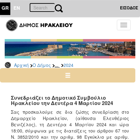
GR
EN
ΕΙΣΟΔΟΣ
Ο
Toggle
ΔΗΜΟΣ
navigati
Δελτία
Τύπου
Αρχείο
...
Αρχική
Ο Δήμος
2024
2026
2025
2024
2023
Συνεδριάζει το Δημοτικό Συμβούλιο
Ηρακλείου την Δευτέρα 4 Μαρτίου 2024
2022
Σας προσκαλούμε σε δια ζώσης συνεδρίαση στο
2021
Δημαρχείο Ηρακλείου, (αίθουσα Ελευθέριος
2020
Βενιζέλος), τη Δευτέρα 4 Μαρτίου 2024 και ώρα
18:00, σύμφωνα με τις διατάξεις του άρθρου 67 του
2019
Ν. 3852/2010 και την αριθμ. 98 Εγκύκλιο με αριθμ.