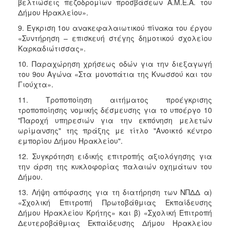
βελτιώσεις πεζοδρομίων προσβάσεων Α.Μ.Ε.Α. του
Δήμου Ηρακλείου».
9. Έγκριση 1ου ανακεφαλαιωτικού πίνακα του έργου
«Συντήρηση – επισκευή στέγης δημοτικού σχολείου
Καρκαδιώτισσας».
10. Παραχώρηση χρήσεως οδών για την διεξαγωγή
του 9ου Αγώνα «Στα μονοπάτια της Κνωσσού και του
Γιούχτα».
11. Τροποποίηση αιτήματος προέγκρισης
τροποποίησης νομικής δέσμευσης για το υποέργο 10
"Παροχή υπηρεσιών για την εκπόνηση μελετών
ωρίμανσης" της πράξης με τίτλο "Ανοικτό κέντρο
εμπορίου Δήμου Ηρακλείου".
12. Συγκρότηση ειδικής επιτροπής αξιολόγησης για
την άρση της κυκλοφορίας παλαιών οχημάτων του
Δήμου.
13. Λήψη απόφασης για τη διατήρηση των ΝΠΔΔ α)
«Σχολική Επιτροπή Πρωτοβάθμιας Εκπαίδευσης
Δήμου Ηρακλείου Κρήτης» και β) «Σχολική Επιτροπή
Δευτεροβάθμιας Εκπαίδευσης Δήμου Ηρακλείου