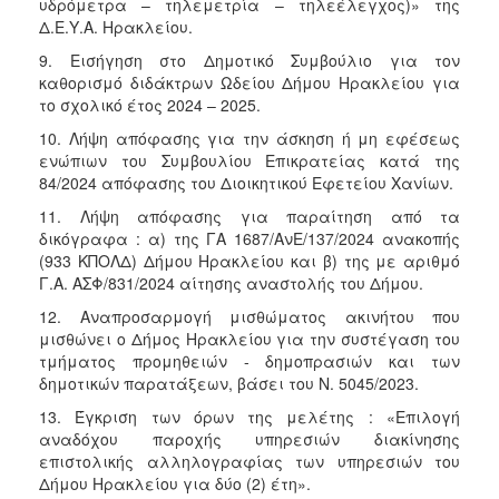
υδρόμετρα – τηλεμετρία – τηλεέλεγχος)» της
Δ.Ε.Υ.Α. Ηρακλείου.
9. Εισήγηση στο Δημοτικό Συμβούλιο για τον
καθορισμό διδάκτρων Ωδείου Δήμου Ηρακλείου για
το σχολικό έτος 2024 – 2025.
10. Λήψη απόφασης για την άσκηση ή μη εφέσεως
ενώπιων του Συμβουλίου Επικρατείας κατά της
84/2024 απόφασης του Διοικητικού Εφετείου Χανίων.
11. Λήψη απόφασης για παραίτηση από τα
δικόγραφα : α) της ΓΑ 1687/ΑνΕ/137/2024 ανακοπής
(933 ΚΠΟΛΔ) Δήμου Ηρακλείου και β) της με αριθμό
Γ.Α. ΑΣΦ/831/2024 αίτησης αναστολής του Δήμου.
12. Αναπροσαρμογή μισθώματος ακινήτου που
μισθώνει ο Δήμος Ηρακλείου για την συστέγαση του
τμήματος προμηθειών - δημοπρασιών και των
δημοτικών παρατάξεων, βάσει του Ν. 5045/2023.
13. Έγκριση των όρων της μελέτης : «Επιλογή
αναδόχου παροχής υπηρεσιών διακίνησης
επιστολικής αλληλογραφίας των υπηρεσιών του
Δήμου Ηρακλείου για δύο (2) έτη».