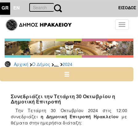
GR
EN
ΕΙΣΟΔΟΣ
Ο
Toggle
ΔΗΜΟΣ
navigati
Δελτία
Τύπου
Αρχείο
...
Αρχική
Ο Δήμος
2024
2026
2025
2024
2023
Συνεδριάζει την Τετάρτη 30 Οκτωβρίου η
Δημοτική Επιτροπή
2022
Την Τετάρτη 30 Οκτωβρίου 2024 στις 12:00
2021
συνεδριάζει
η Δημοτική Επιτροπή Ηρακλείου
με
2020
θέματα στην ημερήσια διάταξη:
2019