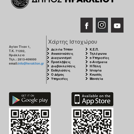
Χάρτης Ιστοχώρου
Αγίου Τίτου 1,
Δελτία Τύπου
Κ.Ε.Π.
Τ.Κ. 71202,
Ανακοινώσεις
Τηλέφωνα
Ηράκλειο
Διαγωνισμοί
e-Υπηρεσίες
Τηλ.: 2813-409000
Προσλήψεις
e-Αιτήματα
email:
info@heraklion.gr
Διαβουλεύσεις
Η Πόλη
Εκδηλώσεις
Ιστορία
Ο Δήμος
Κνωσός
Υπηρεσίες
Μουσεία