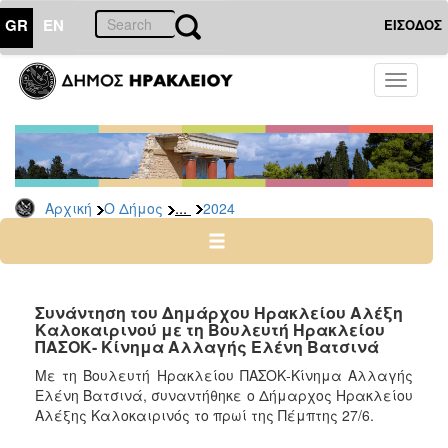
GR
EN
ΕΙΣΟΔΟΣ
Ο
Toggle
ΔΗΜΟΣ
navigati
Δελτία
Τύπου
Αρχείο
...
Αρχική
Ο Δήμος
2024
2026
2025
2024
2023
Συνάντηση του Δημάρχου Ηρακλείου Αλέξη
Καλοκαιρινού με τη Βουλευτή Ηρακλείου
2022
ΠΑΣΟΚ- Κίνημα Αλλαγής Ελένη Βατσινά
2021
Με τη Βουλευτή Ηρακλείου ΠΑΣΟΚ-Κίνημα Αλλαγής
2020
Ελένη Βατσινά, συναντήθηκε ο Δήμαρχος Ηρακλείου
Αλέξης Καλοκαιρινός το πρωί της Πέμπτης 27/6.
2019