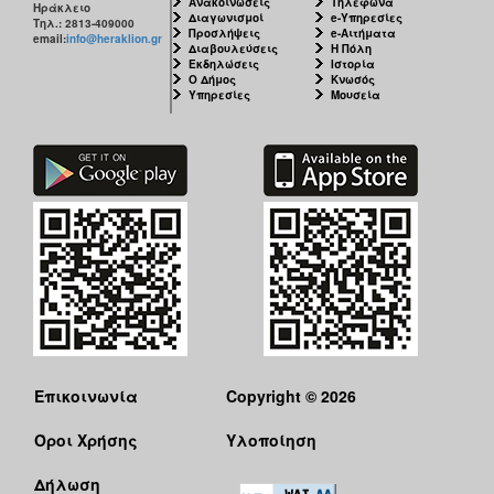
Ανακοινώσεις
Τηλέφωνα
Ηράκλειο
Διαγωνισμοί
e-Υπηρεσίες
Τηλ.: 2813-409000
Προσλήψεις
e-Αιτήματα
email:
info@heraklion.gr
Διαβουλεύσεις
Η Πόλη
Εκδηλώσεις
Ιστορία
Ο Δήμος
Κνωσός
Υπηρεσίες
Μουσεία
Επικοινωνία
Copyright © 2026
Όροι Χρήσης
Υλοποίηση
Δήλωση