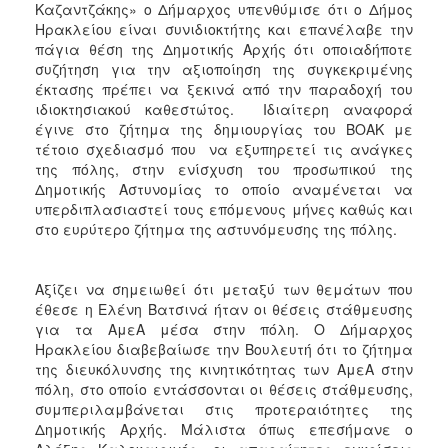
Καζαντζάκης» ο Δήμαρχος υπενθύμισε ότι ο Δήμος
ΑΝΘΕΚΤΙΚΗ
ΠΟΛΗ
Ηρακλείου είναι συνιδιοκτήτης και επανέλαβε την
πάγια θέση της Δημοτικής Αρχής ότι οποιαδήποτε
συζήτηση για την αξιοποίηση της συγκεκριμένης
έκτασης πρέπει να ξεκινά από την παραδοχή του
ιδιοκτησιακού καθεστώτος. Ιδιαίτερη αναφορά
έγινε στο ζήτημα της δημιουργίας του ΒΟΑΚ με
τέτοιο σχεδιασμό που να εξυπηρετεί τις ανάγκες
της πόλης, στην ενίσχυση του προσωπικού της
Δημοτικής Αστυνομίας το οποίο αναμένεται να
υπερδιπλασιαστεί τους επόμενους μήνες καθώς και
στο ευρύτερο ζήτημα της αστυνόμευσης της πόλης.
Αξίζει να σημειωθεί ότι μεταξύ των θεμάτων που
έθεσε η Ελένη Βατσινά ήταν οι θέσεις στάθμευσης
για τα ΑμεΑ μέσα στην πόλη. Ο Δήμαρχος
Ηρακλείου διαβεβαίωσε την Βουλευτή ότι το ζήτημα
της διευκόλυνσης της κινητικότητας των ΑμεΑ στην
πόλη, στο οποίο εντάσσονται οι θέσεις στάθμευσης,
συμπεριλαμβάνεται στις προτεραιότητες της
Δημοτικής Αρχής. Μάλιστα όπως επεσήμανε ο