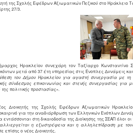
κητή της Σχολής Εφέδρων Αξιωματικών Πεζικού στο Ηράκλειο Τ
ρτης 27/3.
ήμαρχος Ηρακλείου συνεχάρη τον Ταξίαρχο Κωνσταντίνο Σ
κόντων μετά από 37 έτη υπηρεσίας στις Ένοπλες Δυνάμεις κα
άθεση του Δήμου Ηρακλείου για αγαστή συνεργασία με τη Δ
κής σύνδεσμος επικοινωνίας και στενής συνεργασίας για μ
 της πολιτικής προστασίας».
έος Διοικητής της Σχολής Εφέδρων Αξιωματικών Ηρακλεί
καιρινό για την αναδιάρθρωση των Ελληνικών Ενόπλων Δυνάμε
α εντάσσονται στη δικαιοδοσία της Διοίκησης της ΣΕΑΠ όλοι οι
αλλιεργείται η εξωστρέφεια και η αλληλεπίδραση με τους
σε επίσης ο νέος Διοικητής.