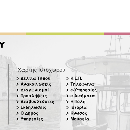
Χάρτης Ιστοχώρου
Δελτία Τύπου
Κ.Ε.Π.
Ανακοινώσεις
Τηλέφωνα
Διαγωνισμοί
e-Υπηρεσίες
Προσλήψεις
e-Αιτήματα
Διαβουλεύσεις
Η Πόλη
Εκδηλώσεις
Ιστορία
Ο Δήμος
Κνωσός
Υπηρεσίες
Μουσεία