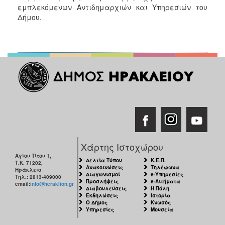
εμπλεκόμενων Αντιδημαρχιών και Υπηρεσιών του
Δήμου.
Χάρτης Ιστοχώρου
Αγίου Τίτου 1,
Δελτία Τύπου
Κ.Ε.Π.
Τ.Κ. 71202,
Ανακοινώσεις
Τηλέφωνα
Ηράκλειο
Διαγωνισμοί
e-Υπηρεσίες
Τηλ.: 2813-409000
Προσλήψεις
e-Αιτήματα
email:
info@heraklion.gr
Διαβουλεύσεις
Η Πόλη
Εκδηλώσεις
Ιστορία
Ο Δήμος
Κνωσός
Υπηρεσίες
Μουσεία