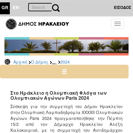
GR
EN
ΕΙΣΟΔΟΣ
Ο
Toggle
ΔΗΜΟΣ
navigati
Δελτία
Τύπου
Αρχείο
...
Αρχική
Ο Δήμος
2024
2026
2025
2024
2023
Στο Ηράκλειο η Ολυμπιακή Φλόγα των
Ολυμπιακών Αγώνων Paris 2024
2022
Σύσκεψη για την συμμετοχή του Δήμου Ηρακλείου
2021
στην Ολυμπιακή Λαμπαδηδρομία ΧΧΧΧΙΙ Ολυμπιακών
2020
Αγώνων Paris 2024 πραγματοποιήθηκε την Πέμπτη
15/2 από τον Δήμαρχο Ηρακλείου Αλέξη
2019
Καλοκαιρινό, με τη συμμετοχή του Αντιδημάρχου