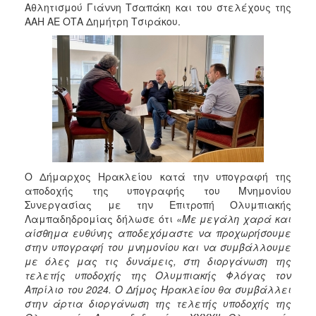
2018
Αθλητισμού Γιάννη Τσαπάκη και του στελέχους της
ΑΑΗ ΑΕ ΟΤΑ Δημήτρη Τσιράκου.
2017
2016
2015
2013
2012
2011
2010
2006
Ο Δήμαρχος Ηρακλείου κατά την υπογραφή της
αποδοχής της υπογραφής του Μνημονίου
Συνεργασίας με την Επιτροπή Ολυμπιακής
Λαμπαδηδρομίας δήλωσε ότι
«Με μεγάλη χαρά και
αίσθημα ευθύνης αποδεχόμαστε να προχωρήσουμε
Ο
στην υπογραφή του μνημονίου και να συμβάλλουμε
ΤΟΠΟΣ
με όλες μας τις δυνάμεις, στη διοργάνωση της
ΜΑΣ
τελετής υποδοχής της Ολυμπιακής Φλόγας τον
Απρίλιο του 2024. Ο Δήμος Ηρακλείου θα συμβάλλει
ΠΟΛΙΤΙΣΜΟΣ
στην άρτια διοργάνωση της τελετής υποδοχής της