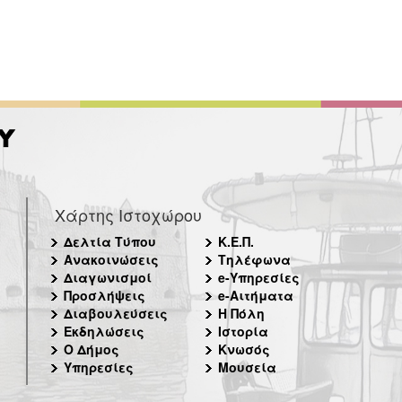
Χάρτης Ιστοχώρου
Δελτία Τύπου
Κ.Ε.Π.
Ανακοινώσεις
Τηλέφωνα
Διαγωνισμοί
e-Υπηρεσίες
Προσλήψεις
e-Αιτήματα
Διαβουλεύσεις
Η Πόλη
Εκδηλώσεις
Ιστορία
Ο Δήμος
Κνωσός
Υπηρεσίες
Μουσεία