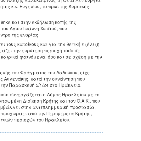
ίου Αλέξης Καλοκαιρινός τη Θεία Λειτουργία
ης κ.κ. Ευγενίου, το πρωί της Κυριακής
θηκε και στην εκδήλωση κοπής της
 του Αγίου Ιωάννη Χωστού, που
ντρο της ενορίας.
τους κατοίκους και για την θετική εξέλιξη
άζει την ευρύτερη περιοχή τόσο σε
καιρικά φαινόμενα, όσο και σε σχέση με την
κευής του Φράγματος του Λαδούκου, είχε
ς Αυγενάκης, κατά την συνάντηση που
ην Παρασκευή 5/1/24 στο Ηράκλειο.
ποίο συνεργάζεται ο Δήμος Ηρακλείου με το
τρωμένη Διοίκηση Κρήτης και τον Ο.Α.Κ., που
υμβάλλει στην αντιπλημμυρική προστασία,
ου προχωράει από την Περιφέρεια Κρήτης,
τικών περιοχών του Ηρακλείου.