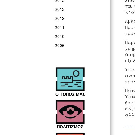
Στον
2015
που 
2013
7/1/2
2012
Αμέσ
Πρωτ
2011
πραγ
2010
Παρά
2006
χρημ
ζητή
εξέλ
Υπεν
ανακ
πραγ
Πρόκ
Ο ΤΟΠΟΣ ΜΑΣ
Υπου
θα π
δίνε
αλλά
ΠΟΛΙΤΙΣΜΟΣ