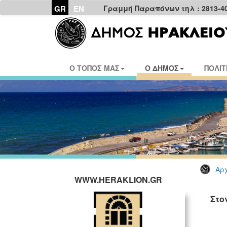
GR
EN
Γραμμή Παραπόνων τηλ : 2813-4
Ο ΤΟΠΟΣ ΜΑΣ
Ο ΔΗΜΟΣ
ΠΟΛΙΤ
Αρχ
WWW.HERAKLION.GR
Στο