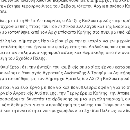
 Ι.Ν. Αγίου Ιωάννη Χωστού παρακολούθησε ο Δήμαρχος Ηρακλε
τελέστηκε ιερουργούντος του Σεβασμιότατου Αρχιεπισκόπου Κρήτ
024.
ως μετά τη Θεία Λειτουργία, ο Αλέξης Καλοκαιρινός παρευρέ
οχρονιάτικης πίτας του Πολιτιστικού Συλλόγου και της Ενορίας
ματοποιήθηκε από τον Αρχιεπίσκοπο Κρήτης στο πνευματικό κέ
λληλα, Δήμαρχος Ηρακλείου είχε την ευκαιρία να ενημερώσει 
ατοδότησης του έργου του φράγματος του Λαδούκου, που επηρε
ματα αντιπλημμυρικής προστασίας και θωράκισης από έντονα 
ιξη του Σχεδίου Πόλης.
θυμίζεται ότι την ένταξη του κομβικής σημασίας έργου κατασ
οινώσει ο Υπουργός Αγροτικής Ανάπτυξης & Τροφίμων Λευτέρη
ματοποιήθηκε με τον Δήμαρχο Ηρακλείου Αλέξη Καλοκαιρινό τ
ειται για ένα έργο με πολλά και πολύπλευρα οφέλη για το ο
ργείο Αγροτικής Ανάπτυξης, την Περιφέρεια Κρήτης, την Αποκεν
ροσφέρει τη δυνατότητα άρδευσης σε μια μεγάλη περιοχή, σ
ι νέα δεδομένα για την οριοθέτηση της κοίτης του Γιόφυρου π
 και τη δυνατότητα να προχωρήσουν τα Σχεδία Πόλεως των δυ