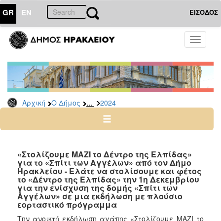
GR
EN
ΕΙΣΟΔΟΣ
Ο
Toggle
ΔΗΜΟΣ
navigati
Δελτία
Τύπου
Αρχείο
...
Αρχική
Ο Δήμος
2024
2026
2025
2024
2023
«Στολίζουμε ΜΑΖΙ το Δέντρο της Ελπίδας»
για το «Σπίτι των Αγγέλων» από τον Δήμο
2022
Ηρακλείου - Ελάτε να στολίσουμε και φέτος
2021
το «Δέντρο της Ελπίδας» την 1η Δεκεμβρίου
για την ενίσχυση της δομής «Σπίτι των
2020
Αγγέλων» σε μια εκδήλωση με πλούσιο
εορταστικό πρόγραμμα
2019
Την ανοικτή εκδήλωση αγάπης «Στολίζουμε ΜΑΖΙ το