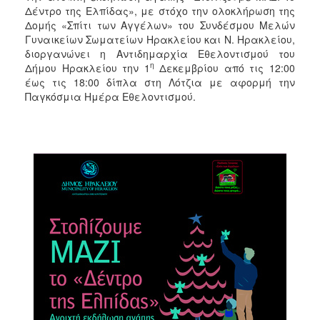
2018
Δέντρο της Ελπίδας», με στόχο την ολοκλήρωση της
2017
Δομής «Σπίτι των Αγγέλων» του Συνδέσμου Μελών
Γυναικείων Σωματείων Ηρακλείου και Ν. Ηρακλείου,
2016
διοργανώνει η Αντιδημαρχία Εθελοντισμού του
2015
η
Δήμου Ηρακλείου την 1
Δεκεμβρίου από τις 12:00
έως τις 18:00 δίπλα στη Λότζια με αφορμή την
2013
Παγκόσμια Ημέρα Εθελοντισμού.
2012
2011
2010
2006
Ο
ΤΟΠΟΣ
ΜΑΣ
ΠΟΛΙΤΙΣΜΟΣ