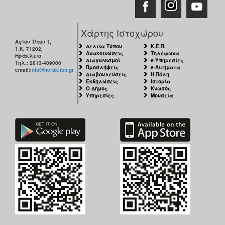
Χάρτης Ιστοχώρου
Αγίου Τίτου 1,
Δελτία Τύπου
Κ.Ε.Π.
Τ.Κ. 71202,
Ανακοινώσεις
Τηλέφωνα
Ηράκλειο
Διαγωνισμοί
e-Υπηρεσίες
Τηλ.: 2813-409000
Προσλήψεις
e-Αιτήματα
email:
info@heraklion.gr
Διαβουλεύσεις
Η Πόλη
Εκδηλώσεις
Ιστορία
Ο Δήμος
Κνωσός
Υπηρεσίες
Μουσεία