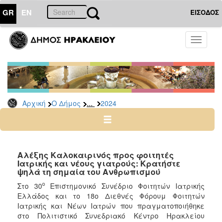
GR
EN
ΕΙΣΟΔΟΣ
Ο
Toggle
ΔΗΜΟΣ
navigati
Δελτία
Τύπου
Αρχείο
...
Αρχική
Ο Δήμος
2024
2026
2025
2024
2023
Αλέξης Καλοκαιρινός προς φοιτητές
Ιατρικής και νέους γιατρούς: Κρατήστε
2022
ψηλά τη σημαία του Ανθρωπισμού
2021
ο
Στο 30
Επιστημονικό Συνέδριο Φοιτητών Ιατρικής
2020
Ελλάδος και το 18ο Διεθνές Φόρουμ Φοιτητών
Ιατρικής και Νέων Ιατρών που πραγματοποιήθηκε
2019
στο Πολιτιστικό Συνεδριακό Κέντρο Ηρακλείου