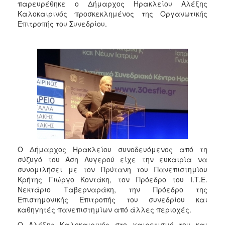
2018
παρευρέθηκε ο Δήμαρχος Ηρακλείου Αλέξης
Καλοκαιρινός προσκεκλημένος της Οργανωτικής
2017
Επιτροπής του Συνεδρίου.
2016
2015
2013
2012
2011
2010
2006
Ο Δήμαρχος Ηρακλείου συνοδευόμενος από τη
σύζυγό του Άση Λυγερού είχε την ευκαιρία να
συνομιλήσει με τον Πρύτανη του Πανεπιστημίου
Ο
ΤΟΠΟΣ
Κρήτης Γιώργο Κοντάκη, τον Πρόεδρο του Ι.Τ.Ε.
ΜΑΣ
Νεκτάριο Ταβερναράκη, την Πρόεδρο της
Επιστημονικής Επιτροπής του συνεδρίου και
ΠΟΛΙΤΙΣΜΟΣ
καθηγητές πανεπιστημίων από άλλες περιοχές.
Ο Αλέξης Καλοκαιρινός στο χαιρετισμό του και