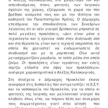
ΑΝΘΕΚΤΙΚΗ
απευθυνόμενος στους φοιτητές των Ιατρικών
ΠΟΛΗ
σχολών της χώρας, εξέφρασε τη χαρά του που
βρέθηκε ανάμεσά τους και με την ιδιότητα του
καθηγητή του Πανεπιστημίου Κρήτης. Ο Δήμαρχος
επεσήμανε την σπουδαιότητα των Συνεδρίων
λέγοντας ότι οι νέοι γιατροί βρίσκονται μπροστά σε
πολύ μεγάλες προκλήσεις.
«Δεν είναι μόνο η
τεχνολογία και η έρευνα τόσο στην διάγνωση όσο
και στη θεραπεία, είναι και η τεχνητή νοημοσύνη την
οποία θα χρειαστεί να ενσωματώσετε σε
συνδυασμό και με τη ρομποτική. Όλα αυτά
μετασχηματίζουν ραγδαία, το τοπίο μέσα στο οποίο
ζούμε. Οι προκλήσεις είναι τεράστιες και εσείς
νομίζω είσαστε στο ύψος των προκλήσεων»
ανέφερε χαρακτηριστικά ο Αλέξης Καλοκαιρινός.
Στη συνέχεια ο Δήμαρχος Ηρακλείου έκανε
αναφορά στις δυσκολίες που αντιμετωπίζει το Ε.Σ.Υ.
και τα νοσοκομεία του Ηρακλείου, για τα οποία οι
φοιτητές της Ιατρικής και μελλοντικοί γιατροί θα
κληθούν, όπως είπε, να πάρουν θέση και συνεχάρη
τους συμμετέχοντες γιατί στην αίτηση που