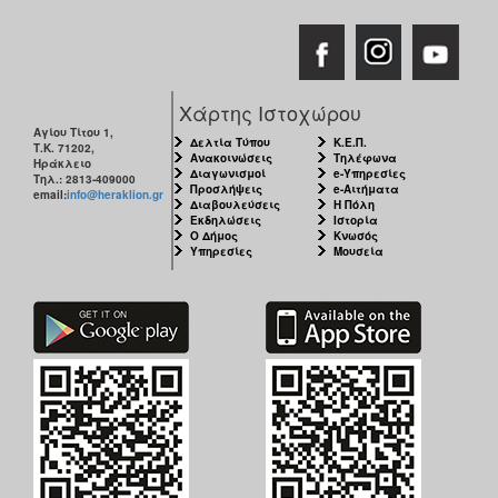
Χάρτης Ιστοχώρου
Αγίου Τίτου 1,
Δελτία Τύπου
Κ.Ε.Π.
Τ.Κ. 71202,
Ανακοινώσεις
Τηλέφωνα
Ηράκλειο
Διαγωνισμοί
e-Υπηρεσίες
Τηλ.: 2813-409000
Προσλήψεις
e-Αιτήματα
email:
info@heraklion.gr
Διαβουλεύσεις
Η Πόλη
Εκδηλώσεις
Ιστορία
Ο Δήμος
Κνωσός
Υπηρεσίες
Μουσεία