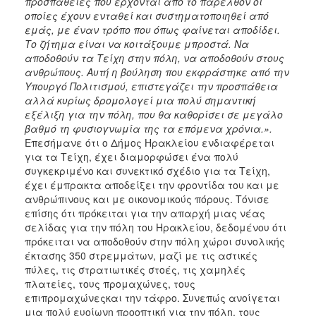
προσπάθειες που έρχονται από το παρελθόν οι
οποίες έχουν ενταθεί και συστηματοποιηθεί από
εμάς, με έναν τρόπο που όπως φαίνεται αποδίδει.
Το ζήτημα είναι να κοιτάξουμε μπροστά. Να
αποδοθούν τα Τείχη στην πόλη, να αποδοθούν στους
ανθρώπους. Αυτή η βούληση που εκφράστηκε από την
Υπουργό Πολιτισμού, επιστεγάζει την προσπάθεια
αλλά κυρίως δρομολογεί μια πολύ σημαντική
εξέλιξη για την πόλη, που θα καθορίσει σε μεγάλο
βαθμό τη φυσιογνωμία της τα επόμενα χρόνια.».
Επεσήμανε ότι ο Δήμος Ηρακλείου ενδιαφέρεται
για τα Τείχη, έχει διαμορφώσει ένα πολύ
συγκεκριμένο και συνεκτικό σχέδιο για τα Τείχη,
έχει έμπρακτα αποδείξει την φροντίδα του και με
ανθρώπινους και με οικονομικούς πόρους. Τόνισε
επίσης ότι πρόκειται για την απαρχή μιας νέας
σελίδας για την πόλη του Ηρακλείου, δεδομένου ότι
πρόκειται να αποδοθούν στην πόλη χώροι συνολικής
έκτασης 350 στρεμμάτων, μαζί με τις αστικές
πύλες, τις στρατιωτικές στοές, τις χαμηλές
πλατείες, τους προμαχώνες, τους
επιπρομαχώνεςκαι την τάφρο. Συνεπώς ανοίγεται
μια πολύ ευοίωνη προοπτική για την πόλη, τους