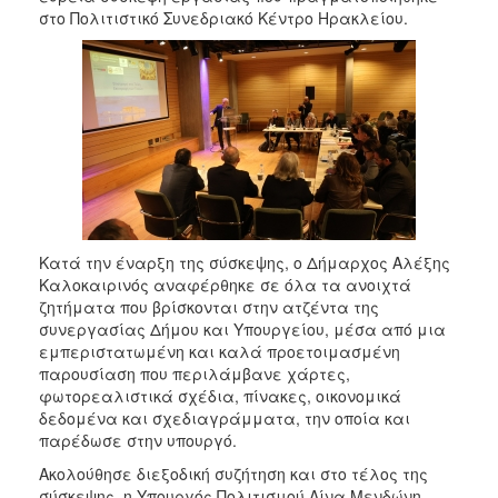
2018
στο Πολιτιστικό Συνεδριακό Κέντρο Ηρακλείου.
2017
2016
2015
2013
2012
2011
2010
Κατά την έναρξη της σύσκεψης, ο Δήμαρχος Αλέξης
2006
Καλοκαιρινός αναφέρθηκε σε όλα τα ανοιχτά
ζητήματα που βρίσκονται στην ατζέντα της
συνεργασίας Δήμου και Υπουργείου, μέσα από μια
εμπεριστατωμένη και καλά προετοιμασμένη
παρουσίαση που περιλάμβανε χάρτες,
Ο
ΤΟΠΟΣ
φωτορεαλιστικά σχέδια, πίνακες, οικονομικά
ΜΑΣ
δεδομένα και σχεδιαγράμματα, την οποία και
παρέδωσε στην υπουργό.
ΠΟΛΙΤΙΣΜΟΣ
Ακολούθησε διεξοδική συζήτηση και στο τέλος της
σύσκεψης, η Υπουργός Πολιτισμού Λίνα Μενδώνη