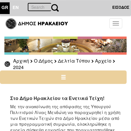
GR
EN
ΕΙΣΟΔΟΣ
Ο
Toggle
ΔΗΜΟΣ
navigati
Δελτία
Τύπου
Αρχείο
Αρχική
Ο Δήμος
Δελτία Τύπου
Αρχείο
2026
2024
2025
2024
2023
2022
Στο Δήμο Ηρακλείου τα Ενετικά Τείχη!
2021
Με την ανακοίνωση της απόφασης της Υπουργού
Πολιτισμού Λίνας Μενδώνη να παραχωρηθεί η χρήση
2020
των Ενετικών Τειχών στο Δήμο Ηρακλείου μέσα από
2019
μια προγραμματική συμφωνία, ολοκληρώθηκε η
ευρεία σύσκεψη εργασίας που πραγματοποιήθηκε