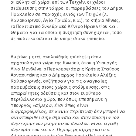
οι αθλητικοί χώροι επί των Τειχών, οι χώροι
στάθμευσης στην τάφρο, οι παρεμβάσεις του Δήμου
Ηρακλείου σε περιοχές εντός των Τειχών (λ.
Καλοκαιρινού, Αγία Τριάδα, κ.α.), το κτήριο Μίνως,
το Πολιτιστικό Συνεδριακό Κέντρο Ηρακλείου κ.α..
Θέματα για τα οποία η συζήτηση συνεχίζεται, τόσο
σε πολιτικό όσο και σε υπηρεσιακό επίπεδο.
Αμέσως μετά, ακολούθησε επίσκεψη στον
αρχαιολογικό χώρο της Κνωσού, όπου η Υπουργός
Λίνα Μενδώνη, ο Περιφερειάρχης Κρήτης Σταύρος
Αρναουτάκης και ο Δήμαρχος Ηρακλείου Αλέξης
Καλοκαιρινός, συζήτησαν για τις αναγκαίες
παρεμβάσεις στους χώρους στάθμευσης, στις
απαραίτητες οδεύσεις και στον ευρύτερο
περιβάλλοντα χώρο, που όπως επεσήμανε η
Υπουργός
«σήμερα, έτσι όπως είναι
διαμορφωμένος, σε καμία περίπτωση δεν μπορεί να
ανταποκριθεί στην σημασία και στην ποιότητα του
συγκεκριμένου μνημειακού συνόλου. Είναι αγαθή
συγκυρία που και ο κ. Περιφερειάρχης και ο κ.
Δήμαρχος και εμείς στο Υπουργείο Πολιτισμού,