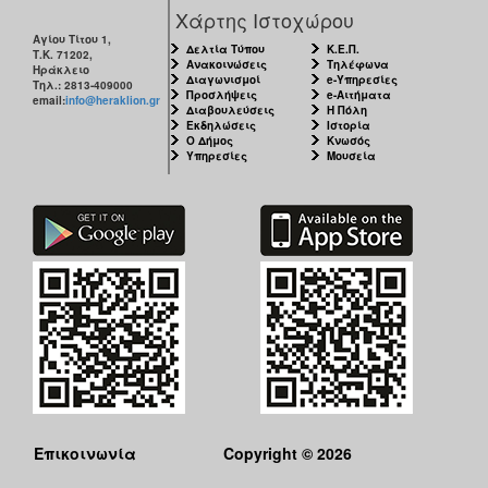
Χάρτης Ιστοχώρου
Αγίου Τίτου 1,
Δελτία Τύπου
Κ.Ε.Π.
Τ.Κ. 71202,
Ανακοινώσεις
Τηλέφωνα
Ηράκλειο
Διαγωνισμοί
e-Υπηρεσίες
Τηλ.: 2813-409000
Προσλήψεις
e-Αιτήματα
email:
info@heraklion.gr
Διαβουλεύσεις
Η Πόλη
Εκδηλώσεις
Ιστορία
Ο Δήμος
Κνωσός
Υπηρεσίες
Μουσεία
Επικοινωνία
Copyright © 2026