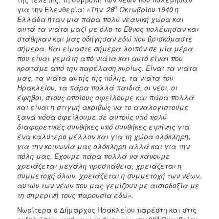
ΑΝΘΕΚΤΙΚΗ
η
για την Ελευθερία:
«Την 28
Οκτωβρίου 1940 η
ΠΟΛΗ
Ελλάδα ήταν μια πάρα πολύ νεανική χώρα και
αυτά τα νιάτα μαζί με όλο το Έθνος πολέμησαν και
στάθηκαν και μας οδήγησαν εδώ που βρισκόμαστε
σήμερα. Και είμαστε σήμερα λοιπόν σε μία μέρα
που είναι γεμάτη από νιάτα και αυτό είναι που
κρατάμε από την παρέλαση κυρίως. Είναι τα νιάτα
μας, τα νιάτα αυτής της πόλης, τα νιάτα του
Ηρακλείου, τα πάρα πολλά παιδιά, οι νέοι, οι
έφηβοι, στους οποίους οφείλουμε και πάρα πολλά
και είναι η στιγμή ακριβώς να το αναλογιστούμε
ξανά πόσα οφείλουμε σε αυτούς υπό πολύ
διαφορετικές συνθήκες υπό συνθήκες ειρήνης για
ένα καλύτερο μέλλον και για τη χώρα ολόκληρη,
για την κοινωνία μας ολόκληρη αλλά και για την
πόλη μας. Έχουμε πάρα πολλά να κάνουμε
χρειάζεται μεγάλη προσπάθεια, χρειάζεται η
συμμετοχή όλων, χρειάζεται η συμμετοχή των νέων,
αυτών των νέων που μας γεμίζουν με αισιοδοξία με
τη σημερινή τους παρουσία εδώ».
Νωρίτερα ο Δήμαρχος Ηρακλείου παρέστη και στις
η