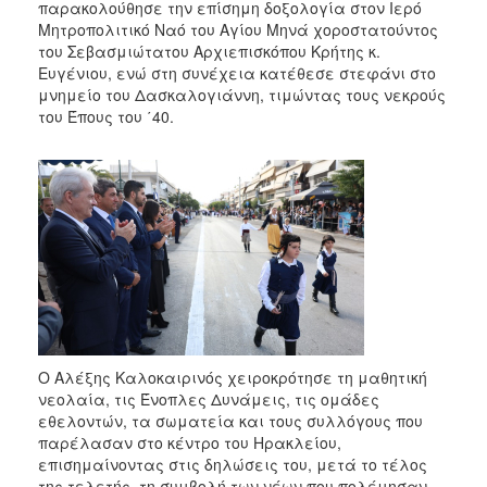
2018
παρακολούθησε την επίσημη δοξολογία στον Ιερό
Μητροπολιτικό Ναό του Αγίου Μηνά χοροστατούντος
2017
του Σεβασμιώτατου Αρχιεπισκόπου Κρήτης κ.
2016
Ευγένιου, ενώ στη συνέχεια κατέθεσε στεφάνι στο
μνημείο του Δασκαλογιάννη, τιμώντας τους νεκρούς
2015
του Έπους του ΄40.
2013
2012
2011
2010
2006
Ο
Ο Αλέξης Καλοκαιρινός χειροκρότησε τη μαθητική
ΤΟΠΟΣ
νεολαία, τις Ένοπλες Δυνάμεις, τις ομάδες
ΜΑΣ
εθελοντών, τα σωματεία και τους συλλόγους που
παρέλασαν στο κέντρο του Ηρακλείου,
ΠΟΛΙΤΙΣΜΟΣ
επισημαίνοντας στις δηλώσεις του, μετά το τέλος
της τελετής, τη συμβολή των νέων που πολέμησαν