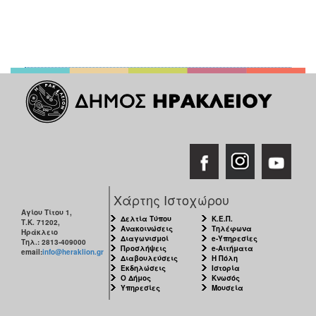
Χάρτης Ιστοχώρου
Αγίου Τίτου 1,
Δελτία Τύπου
Κ.Ε.Π.
Τ.Κ. 71202,
Ανακοινώσεις
Τηλέφωνα
Ηράκλειο
Διαγωνισμοί
e-Υπηρεσίες
Τηλ.: 2813-409000
Προσλήψεις
e-Αιτήματα
email:
info@heraklion.gr
Διαβουλεύσεις
Η Πόλη
Εκδηλώσεις
Ιστορία
Ο Δήμος
Κνωσός
Υπηρεσίες
Μουσεία