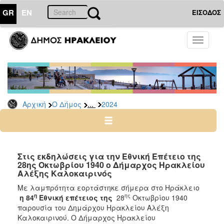
GR
EN
ΕΙΣΟΔΟΣ
Ο
Toggle
ΔΗΜΟΣ
navigati
Δελτία
Τύπου
Αρχείο
...
Αρχική
Ο Δήμος
2024
2026
2025
2024
2023
Στις εκδηλώσεις για την Εθνική Επέτειο της
28ης Οκτωβρίου 1940 ο Δήμαρχος Ηρακλείου
2022
Αλέξης Καλοκαιρινός
2021
Με λαμπρότητα εορτάστηκε σήμερα στο Ηράκλειο
2020
η
ης
η 84
Εθνική επέτειος της
28
Οκτωβρίου 1940
παρουσία του Δημάρχου Ηρακλείου Αλέξη
2019
Καλοκαιρινού. Ο Δήμαρχος Ηρακλείου