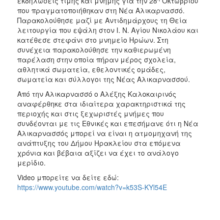
εκδηλώσεις τιμής και μνήμης για την 28
Οκτωβρίου
που πραγματοποιήθηκαν στη Νέα Αλικαρνασσό.
Παρακολούθησε μαζί με Αντιδημάρχους τη Θεία
λειτουργία που εψάλη στον Ι. Ν. Αγίου Νικολάου και
κατέθεσε στεφάνι στο μνημείο Ηρώων. Στη
συνέχεια παρακολούθησε την καθιερωμένη
παρέλαση στην οποία πήραν μέρος σχολεία,
αθλητικά σωματεία, εθελοντικές ομάδες,
σωματεία και σύλλογοι της Νέας Αλικαρνασσού.
Από την Αλικαρνασσό ο Αλέξης Καλοκαιρινός
αναφέρθηκε στα ιδιαίτερα χαρακτηριστικά της
περιοχής και στις ξεχωριστές μνήμες που
συνδέονται με τις Εθνικές και επεσήμανε ότι η Νέα
Αλικαρνασσός μπορεί να είναι η ατμομηχανή της
ανάπτυξης του Δήμου Ηρακλείου στα επόμενα
χρόνια και βέβαια αξίζει να έχει το ανάλογο
μερίδιο.
Video μπορείτε να δείτε εδώ:
https://www.youtube.com/watch?v=k53S-KYl54E