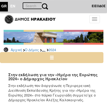
GR
EN
ΕΙΣΟΔΟΣ
Ο
Toggle
ΔΗΜΟΣ
navigati
Δελτία
Τύπου
Αρχείο
...
Αρχική
Ο Δήμος
2024
2026
2025
2024
2023
Στην εκδήλωση για την «Ημέρα της Ευρώπης
2024» ο Δήμαρχος Ηρακλείου
2022
Στην εκδήλωση που διοργάνωσε η Περιφερειακή
2021
Διεύθυνση Εκπαίδευσης Κρήτης για την «Ημέρα της
2020
Ευρώπης 2024» στο πάρκο Γεωργιάδη συμμετείχε ο
Δήμαρχος Ηρακλείου Αλέξης Καλοκαιρινός.
2019