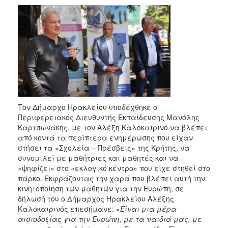
2018
2017
2016
2015
2013
2012
2011
Τον Δήμαρχο Ηρακλείου υποδέχθηκε ο
2010
Περιφερειακός Διευθυντής Εκπαίδευσης Μανόλης
2006
Καρτσωνάκης, με τον Αλέξη Καλοκαιρινό να βλέπει
από κοντά τα περίπτερα ενημέρωσης που είχαν
στήσει τα «Σχολεία – Πρέσβεις» της Κρήτης, να
συνομιλεί με μαθήτριες και μαθητές και να
«ψηφίζει» στο «εκλογικό κέντρο» που είχε στηθεί στο
Ο
πάρκο. Εκφράζοντας την χαρά που βλέπει αυτή την
ΤΟΠΟΣ
κινητοποίηση των μαθητών για την Ευρώπη, σε
ΜΑΣ
δήλωσή του ο Δήμαρχος Ηρακλείου Αλέξης
Καλοκαιρινός επεσήμανε:
«Είναι μια μέρα
ΠΟΛΙΤΙΣΜΟΣ
αισιοδοξίας για την Ευρώπη, με τα παιδιά μας, με