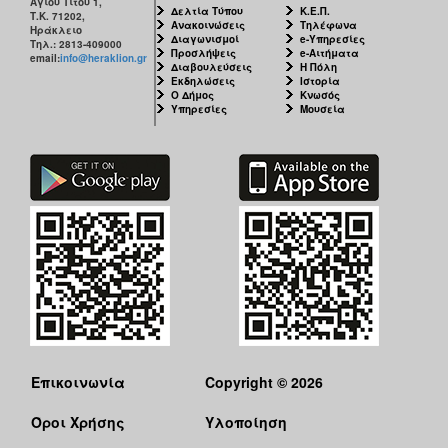
Αγίου Τίτου 1,
Δελτία Τύπου
Κ.Ε.Π.
Τ.Κ. 71202,
Ανακοινώσεις
Τηλέφωνα
Ηράκλειο
Διαγωνισμοί
e-Υπηρεσίες
Τηλ.: 2813-409000
Προσλήψεις
e-Αιτήματα
email:
info@heraklion.gr
Διαβουλεύσεις
Η Πόλη
Εκδηλώσεις
Ιστορία
Ο Δήμος
Κνωσός
Υπηρεσίες
Μουσεία
Επικοινωνία
Copyright © 2026
Όροι Χρήσης
Υλοποίηση