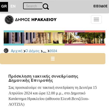
GR
EN
ΕΙΣΟΔΟΣ
Ο
Toggle
ΔΗΜΟΣ
navigati
Δελτία
Τύπου
Αρχείο
...
Αρχική
Ο Δήμος
2024
2026
2025
2024
2023
Πρόσκληση τακτικής συνεδρίασης
Δημοτικής Επιτροπής
2022
2021
Σας προσκαλούμε σε τακτική συνεδρίαση τη Δευτέρα 15
Απριλίου 2024 και ώρα 12.00 μ.μ., στο Δημοτικό
2020
Κατάστημα Ηρακλείου (αίθουσα Ελευθ.Βενιζέλου-
2019
ΛΟΤΖΙΑ)