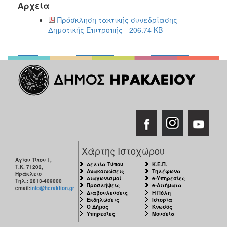
2018
Αρχεία
2017
Πρόσκληση τακτικής συνεδρίασης
Δημοτικής Επιτροπής - 206.74 KB
2016
2015
2013
2012
2011
2010
2006
Χάρτης Ιστοχώρου
Αγίου Τίτου 1,
Δελτία Τύπου
Κ.Ε.Π.
Τ.Κ. 71202,
Ο
Ανακοινώσεις
Τηλέφωνα
Ηράκλειο
Διαγωνισμοί
e-Υπηρεσίες
ΤΟΠΟΣ
Τηλ.: 2813-409000
Προσλήψεις
e-Αιτήματα
ΜΑΣ
email:
info@heraklion.gr
Διαβουλεύσεις
Η Πόλη
Εκδηλώσεις
Ιστορία
Ο Δήμος
Κνωσός
ΠΟΛΙΤΙΣΜΟΣ
Υπηρεσίες
Μουσεία