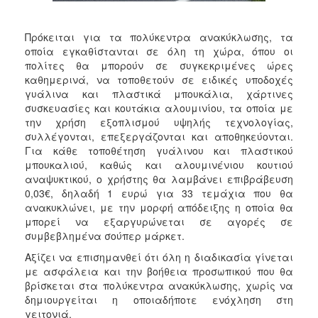
ΑΝΘΕΚΤΙΚΗ
ΠΟΛΗ
Πρόκειται για τα πολύκεντρα ανακύκλωσης, τα
οποία εγκαθίστανται σε όλη τη χώρα, όπου οι
πολίτες θα μπορούν σε συγκεκριμένες ώρες
καθημερινά, να τοποθετούν σε ειδικές υποδοχές
γυάλινα και πλαστικά μπουκάλια, χάρτινες
συσκευασίες και κουτάκια αλουμινίου, τα οποία με
την χρήση εξοπλισμού υψηλής τεχνολογίας,
συλλέγονται, επεξεργάζονται και αποθηκεύονται.
Για κάθε τοποθέτηση γυάλινου και πλαστικού
μπουκαλιού, καθώς και αλουμινένιου κουτιού
αναψυκτικού, ο χρήστης θα λαμβάνει επιβράβευση
0,03€, δηλαδή 1 ευρώ για 33 τεμάχια που θα
ανακυκλώνει, με την μορφή απόδειξης η οποία θα
μπορεί να εξαργυρώνεται σε αγορές σε
συμβεβλημένα σούπερ μάρκετ.
Αξίζει να επισημανθεί ότι όλη η διαδικασία γίνεται
με ασφάλεια και την βοήθεια προσωπικού που θα
βρίσκεται στα πολύκεντρα ανακύκλωσης, χωρίς να
δημιουργείται η οποιαδήποτε ενόχληση στη
γειτονιά.