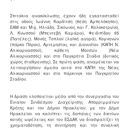
Σπιτάκια ανακύκλωσης έχουν ήδη εγκατασταθεί
στις οδούς Ιωάννη Καρδίτση (θέση Αμπελόκηποι),
ΕΑΜ και Μιχ. Ηλιάδη, Σικύωνος και Γ. Κολοκοτρώνη,
Λ. Κνωσσού (Μπεντεβή Καμάρα), Φειδιπίδου 65
(Πατέλες), Μονής Τοπλού (λαϊκή αγορά), Κομνηνών
(πάρκο Πόρου), Αρτεμησίας και Διονυσίου (ΚΑΠΗ Ν.
Αλικαρνασσού), κάθετη Μουσών (Νέα
Αλικαρνασσός) και στο Παγκρήτιο Στάδιο (δυτικός
χώρος στάθμευσης). Σε πρώτη φάση, αναμένεται να
λειτουργήσουν άμεσα αυτά στο ΚΑΠΗ της Νέας
Αλικαρνασσού και στο πάρκινγκ του Παγκρητίου
Σταδίου.
Η δράση υλοποιείται μέσα από την συνεργασία του
Ενιαίου Συνδέσμου Διαχείρισης Απορριμμάτων
Κρήτης και του Δήμου Ηρακλείου, με τον Δήμο
Ηρακλείου να καλύπτει τις δαπάνες των δικτύων
κοινής ωφέλειας και τον ΕΣΔΑΚ να διασφαλίζει τη
χρηματοδότηση, τη συντήρηση και την συνολική