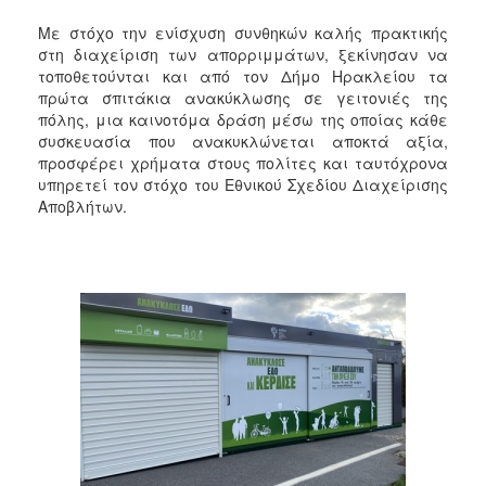
2018
Με στόχο την ενίσχυση συνθηκών καλής πρακτικής
2017
στη διαχείριση των απορριμμάτων, ξεκίνησαν να
2016
τοποθετούνται και από τον Δήμο Ηρακλείου τα
πρώτα σπιτάκια ανακύκλωσης σε γειτονιές της
2015
πόλης, μια καινοτόμα δράση μέσω της οποίας κάθε
2013
συσκευασία που ανακυκλώνεται αποκτά αξία,
προσφέρει χρήματα στους πολίτες και ταυτόχρονα
2012
υπηρετεί τον στόχο του Εθνικού Σχεδίου Διαχείρισης
2011
Αποβλήτων.
2010
2006
Ο
ΤΟΠΟΣ
ΜΑΣ
ΠΟΛΙΤΙΣΜΟΣ