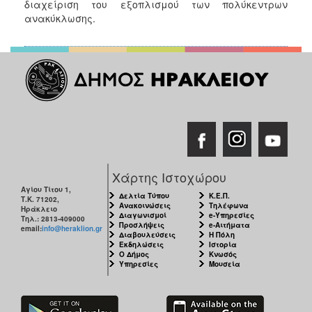
διαχείριση του εξοπλισμού των πολύκεντρων
ανακύκλωσης.
Χάρτης Ιστοχώρου
Αγίου Τίτου 1,
Δελτία Τύπου
Κ.Ε.Π.
Τ.Κ. 71202,
Ανακοινώσεις
Τηλέφωνα
Ηράκλειο
Διαγωνισμοί
e-Υπηρεσίες
Τηλ.: 2813-409000
Προσλήψεις
e-Αιτήματα
email:
info@heraklion.gr
Διαβουλεύσεις
Η Πόλη
Εκδηλώσεις
Ιστορία
Ο Δήμος
Κνωσός
Υπηρεσίες
Μουσεία