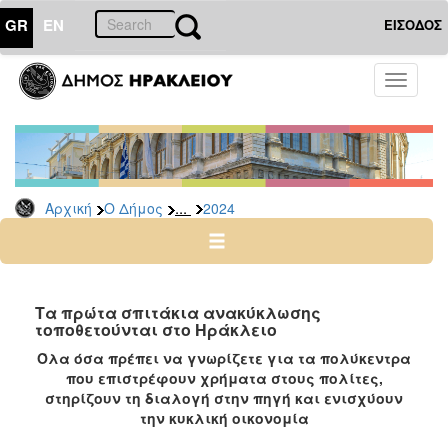
GR
EN
ΕΙΣΟΔΟΣ
Ο
Toggle
ΔΗΜΟΣ
navigati
Δελτία
Τύπου
Αρχείο
...
Αρχική
Ο Δήμος
2024
2026
2025
2024
2023
Τα πρώτα σπιτάκια ανακύκλωσης
τοποθετούνται στο Ηράκλειο
2022
Όλα όσα πρέπει να γνωρίζετε για τα πολύκεντρα
2021
που επιστρέφουν χρήματα στους πολίτες,
2020
στηρίζουν τη διαλογή στην πηγή και
ενισχύουν
την κυκλική οικονομία
2019