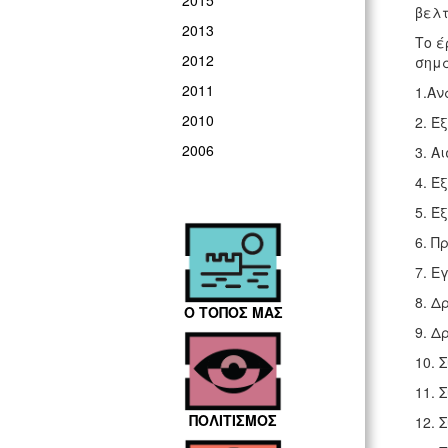
2015
βελτ
2013
Το έ
2012
σημα
2011
1.Αν
2010
2. Έ
2006
3. Α
4. Έ
5. Έ
6. Π
7. Ε
8. Δ
Ο ΤΟΠΟΣ ΜΑΣ
9. Δ
10. 
11. 
ΠΟΛΙΤΙΣΜΟΣ
12. 