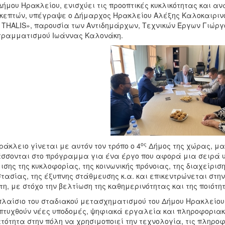
Δήμου Ηρακλείου, ενισχύει τις προοπτικές κυκλικότητας και αν
κεπτών, υπέγραψε ο Δήμαρχος Ηρακλείου Αλέξης Καλοκαιριν
- THALIS», παρουσία των Αντιδημάρχων, Τεχνικών Έργων Γιώργο
γραμματισμού Ιωάννας Καλονάκη.
ος
ράκλειο γίνεται με αυτόν τον τρόπο ο 4
Δήμος της χώρας, μαζ
σσονται στο πρόγραμμα για ένα έργο που αφορά μια σειρά υ
ισης της κυκλοφορίας, της κοινωνικής πρόνοιας, της διαχείρισ
τασίας, της έξυπνης στάθμευσης κ.α. και επικεντρώνεται στη
τη, με στόχο την βελτίωση της καθημερινότητας και της ποιότη
πλαίσιο του σταδιακού μετασχηματισμού του Δήμου Ηρακλείου
τυχθούν νέες υποδομές, ψηφιακά εργαλεία και πληροφοριακά
τότητα στην πόλη να χρησιμοποιεί την τεχνολογία, τις πληροφ