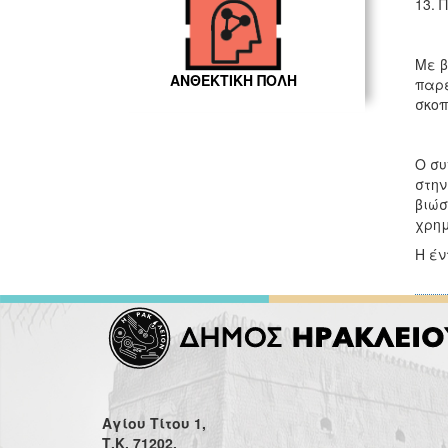
13. 
Με β
ΑΝΘΕΚΤΙΚΗ ΠΟΛΗ
παρε
σκοπ
Ο συ
στην
βιώσ
χρημ
Η έν
Αγίου Τίτου 1,
Τ.Κ. 71202,