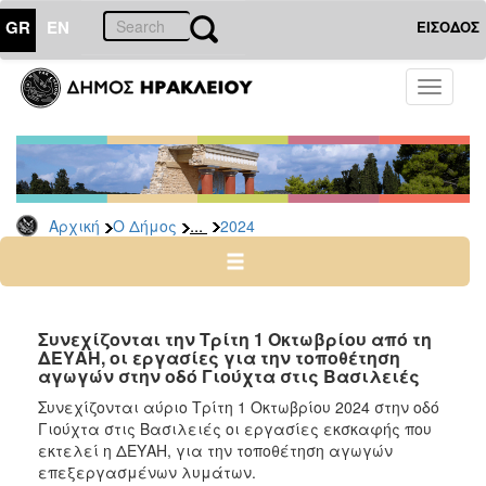
GR
EN
ΕΙΣΟΔΟΣ
Ο
Toggle
ΔΗΜΟΣ
navigati
Δελτία
Τύπου
Αρχείο
...
Αρχική
Ο Δήμος
2024
2026
2025
2024
2023
Συνεχίζονται την Τρίτη 1 Οκτωβρίου από τη
ΔΕΥΑΗ, οι εργασίες για την τοποθέτηση
2022
αγωγών στην οδό Γιούχτα στις Βασιλειές
2021
Συνεχίζονται αύριο Τρίτη 1 Οκτωβρίου 2024 στην οδό
2020
Γιούχτα στις Βασιλειές οι εργασίες εκσκαφής που
εκτελεί η ΔΕΥΑΗ, για την τοποθέτηση αγωγών
2019
επεξεργασμένων λυμάτων.