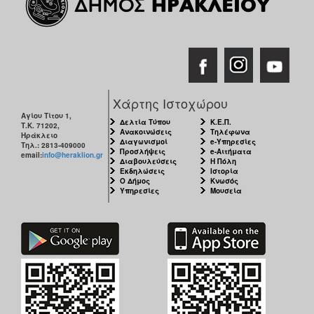
ΑΝΘΕΚΤΙΚΗ
ΠΟΛΗ
Χάρτης Ιστοχώρου
Αγίου Τίτου 1,
Δελτία Τύπου
Κ.Ε.Π.
Τ.Κ. 71202,
Ανακοινώσεις
Τηλέφωνα
Ηράκλειο
Διαγωνισμοί
e-Υπηρεσίες
Τηλ.: 2813-409000
Προσλήψεις
e-Αιτήματα
email:
info@heraklion.gr
Διαβουλεύσεις
Η Πόλη
Εκδηλώσεις
Ιστορία
Ο Δήμος
Κνωσός
Υπηρεσίες
Μουσεία