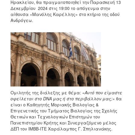
2018
Ηρακλείου, θα πραγματοποιηθεί την Παρασκευή 13
Δεκεμβρίου 2024 στις 19:00 το απόγευμα στην
2017
αίθουσα «Μανόλης Καρέλλης» στο κτήριο της οδού
2016
Ανδρόγεω.
2015
2013
2012
2011
2010
2006
Ομιλητής της διάλεξης με θέμα:
«Αυτό που είμαστε
οφείλεται στο DNA μας ή στο περιβάλλον μας;»
θα
Ο
είναι ο Καθηγητής Μοριακής Βιολογίας &
ΤΟΠΟΣ
Επιγενετικής του Τμήματος Βιολογίας της Σχολής
ΜΑΣ
Θετικών και Τεχνολογικών Επιστημών του
Πανεπιστημίου Κρήτης και Συνεργαζόμενο μέλος
ΠΟΛΙΤΙΣΜΟΣ
ΔΕΠ του ΙΜΒΒ-ΙΤΕ Χαράλαμπος Γ. Σπηλιανάκης.