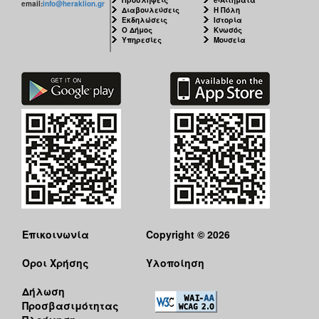
email:
info@heraklion.gr
Διαβουλεύσεις
Η Πόλη
Εκδηλώσεις
Ιστορία
Ο Δήμος
Κνωσός
Υπηρεσίες
Μουσεία
Επικοινωνία
Copyright © 2026
Όροι Χρήσης
Υλοποίηση
Δήλωση
Προσβασιμότητας