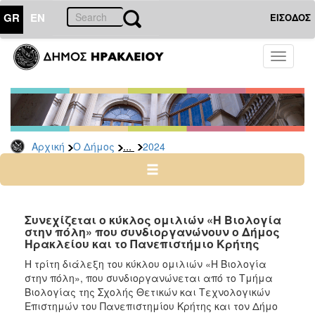
GR
EN
ΕΙΣΟΔΟΣ
Ο
Toggle
ΔΗΜΟΣ
navigati
Δελτία
Τύπου
Αρχείο
...
Αρχική
Ο Δήμος
2024
2026
2025
2024
2023
Συνεχίζεται ο κύκλος ομιλιών «Η Βιολογία
στην πόλη» που συνδιοργανώνουν ο Δήμος
2022
Ηρακλείου και το Πανεπιστήμιο Κρήτης
2021
Η τρίτη διάλεξη του κύκλου ομιλιών «Η Βιολογία
2020
στην πόλη», που συνδιοργανώνεται από το Τμήμα
Βιολογίας της Σχολής Θετικών και Τεχνολογικών
2019
Επιστημών του Πανεπιστημίου Κρήτης και τον Δήμο