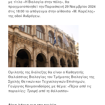
2018
με τίτλο «Η Βιολογία στην πόλη», θα
πραγματοποιηθεί την Παρασκευή 29 Νοεμβρίου 2024
2017
στις 18:00 το απόγευμα στην αίθουσα «Μ. Καρέλης»
2016
της οδού Ανδρόγεω.
2015
2013
2012
2011
2010
2006
Ομιλητής της διάλεξης θα είναι ο Καθηγητής
Θαλάσσιας Βιολογίας του Τμήματος Βιολογίας της
Ο
Σχολής Θετικών και Τεχνολογικών Επιστημών,
ΤΟΠΟΣ
Γεώργιος Κουμουνδούρος με θέμα:
«Πέρα από τις
ΜΑΣ
παραλίες: Τροφή από τη θάλασσα»
ΠΟΛΙΤΙΣΜΟΣ
Λίγα λόγια για την ομιλία