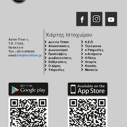
Χάρτης Ιστοχώρου
Αγίου Τίτου 1,
Δελτία Τύπου
Κ.Ε.Π.
Τ.Κ. 71202,
Ανακοινώσεις
Τηλέφωνα
Ηράκλειο
Διαγωνισμοί
e-Υπηρεσίες
Τηλ.: 2813-409000
Προσλήψεις
e-Αιτήματα
email:
info@heraklion.gr
Διαβουλεύσεις
Η Πόλη
Εκδηλώσεις
Ιστορία
Ο Δήμος
Κνωσός
Υπηρεσίες
Μουσεία