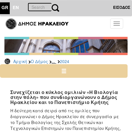
GR
EN
ΕΙΣΟΔΟΣ
Ο
Toggle
ΔΗΜΟΣ
navigati
Δελτία
Τύπου
Αρχείο
...
Αρχική
Ο Δήμος
2024
2026
2025
2024
2023
Συνεχίζεται ο κύκλος ομιλιών «Η Βιολογία
στην πόλη» που συνδιοργανώνουν ο Δήμος
2022
Ηρακλείου και το Πανεπιστήμιο Κρήτης
2021
Η δεύτερη κατά σειρά από τις ομιλίες που
2020
διοργανώνει ο Δήμος Ηρακλείου σε συνεργασία με
το Τμήμα Βιολογίας της Σχολής Θετικών και
2019
Τεχνολογικών Επιστημών του Πανεπιστημίου Κρήτης,