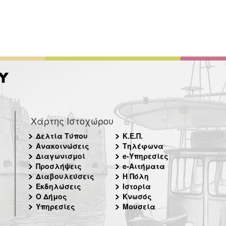
Χάρτης Ιστοχώρου
Δελτία Τύπου
Κ.Ε.Π.
Ανακοινώσεις
Τηλέφωνα
Διαγωνισμοί
e-Υπηρεσίες
Προσλήψεις
e-Αιτήματα
Διαβουλεύσεις
Η Πόλη
Εκδηλώσεις
Ιστορία
Ο Δήμος
Κνωσός
Υπηρεσίες
Μουσεία