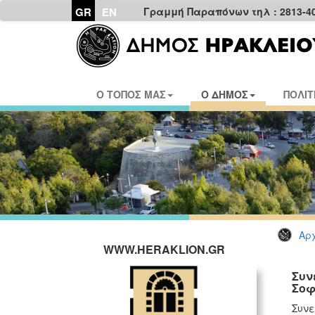
GR
EN
Γραμμή Παραπόνων τηλ : 2813-4
Ο ΤΟΠΟΣ ΜΑΣ
Ο ΔΗΜΟΣ
ΠΟΛΙΤ
Αρχ
WWW.HERAKLION.GR
Συν
Σοφ
Συνε