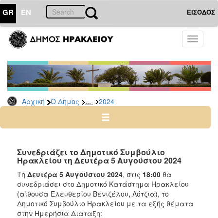
GR
EN
ΕΙΣΟΔΟΣ
Ο
Toggle
ΔΗΜΟΣ
navigati
Δελτία
Τύπου
Αρχείο
...
Αρχική
Ο Δήμος
2024
2026
2025
2024
2023
Συνεδριάζει το Δημοτικό Συμβούλιο
Ηρακλείου τη Δευτέρα 5 Αυγούστου 2024
2022
Τη
Δευτέρα 5 Αυγούστου 2024
, στις
18:00
θα
2021
συνεδριάσει στο Δημοτικό Κατάστημα Ηρακλείου
2020
(αίθουσα Ελευθερίου Βενιζέλου
,
Λότζια), το
Δημοτικό Συμβούλιο Ηρακλείου με τα εξής θέματα
2019
στην Ημερήσια Διάταξη: