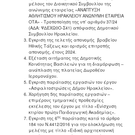
μέλους του Διοικητικού Συμβουλίου της
ΑΝΘΕΚΤΙΚΗ
ΠΟΛΗ
ανώνυμης εταιρείας «ΑΝΑΠΤΥΞΗ
ΑΘΛΗΤΙΣΜΟΥ ΗΡΑΚΛΕΙΟΥ ΑΝΩΝΥΜΗ ΕΤΑΙΡΕΙΑ
ΟΤΑ» - Τροποποίηση της υπ’ αριθμόν 37/24
(ΑΔΑ: ΨΔΕΧΩ0Ο-Σ41) απόφασης Δημοτικού
Συμβουλίου Ηρακλείου.
Έγκριση της τελετής απονομής βραβείου
Ηθικής Τάξεως και ορισμός επιτροπής
απονομής, έτους 2024.
Εξέταση αιτήματος της Δημοτικής
Κοινότητας Βασιλειών για τη διαμόρφωση –
ανάπλαση της πλατείας Δωροθέου
Ιερομονάχου.
Έγκριση παράτασης εργασιών του έργου
«Ασφαλτοστρώσεις Δήμου Ηρακλείου».
Χορήγηση 5ης παράτασης εργασιών –
επιμέρους τμηματικές προθεσμίες
εκτέλεσης του έργου με τίτλο «Ενίσχυση
κτιρίου πρώην Παιδαγωγική Ακαδημίας».
ης
Έγκριση της 6
παράτασης κατά το άρθρο
184 του Ν.4412/2016 για την ολοκλήρωση της
μελέτης με τίτλο «Ειδική αρχιτεκτονική