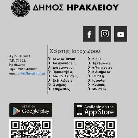
Χάρτης Ιστοχώρου
Αγίου Τίτου 1,
Δελτία Τύπου
Κ.Ε.Π.
Τ.Κ. 71202,
Ανακοινώσεις
Τηλέφωνα
Ηράκλειο
Διαγωνισμοί
e-Υπηρεσίες
Τηλ.: 2813-409000
Προσλήψεις
e-Αιτήματα
email:
info@heraklion.gr
Διαβουλεύσεις
Η Πόλη
Εκδηλώσεις
Ιστορία
Ο Δήμος
Κνωσός
Υπηρεσίες
Μουσεία