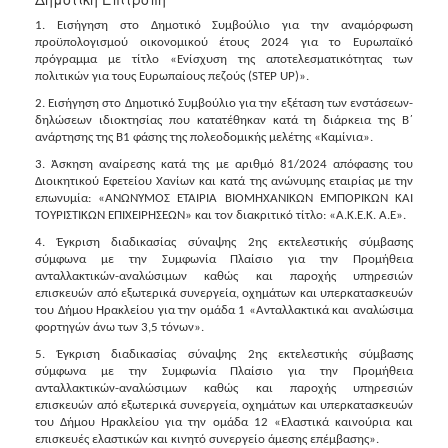
2018
1. Εισήγηση στο Δημοτικό Συμβούλιο για την αναμόρφωση
2017
προϋπολογισμού οικονομικού έτους 2024 για το Ευρωπαϊκό
2016
πρόγραμμα με τίτλο «Ενίσχυση της αποτελεσματικότητας των
πολιτικών για τους Ευρωπαίους πεζούς (STEP UP)».
2015
2. Εισήγηση στο Δημοτικό Συμβούλιο για την εξέταση των ενστάσεων-
2013
δηλώσεων ιδιοκτησίας που κατατέθηκαν κατά τη διάρκεια της Β΄
ανάρτησης της Β1 φάσης της πολεοδομικής μελέτης «Καμίνια».
2012
3. Άσκηση αναίρεσης κατά της με αριθμό 81/2024 απόφασης του
2011
Διοικητικού Εφετείου Χανίων και κατά της ανώνυμης εταιρίας με την
επωνυμία: «ΑΝΩΝΥΜΟΣ ΕΤΑΙΡΙΑ ΒΙΟΜΗΧΑΝΙΚΩΝ ΕΜΠΟΡΙΚΩΝ ΚΑΙ
2010
ΤΟΥΡΙΣΤΙΚΩΝ ΕΠΙΧΕΙΡΗΣΕΩΝ» και τον διακριτικό τίτλο: «Α.Κ.Ε.Κ. Α.Ε».
2006
4. Έγκριση διαδικασίας σύναψης 2ης εκτελεστικής σύμβασης
σύμφωνα με την Συμφωνία Πλαίσιο για την Προμήθεια
ανταλλακτικών-αναλώσιμων καθώς και παροχής υπηρεσιών
επισκευών από εξωτερικά συνεργεία, οχημάτων και υπερκατασκευών
του Δήμου Ηρακλείου για την ομάδα 1 «Ανταλλακτικά και αναλώσιμα
φορτηγών άνω των 3,5 τόνων».
Ο
ΤΟΠΟΣ
5. Έγκριση διαδικασίας σύναψης 2ης εκτελεστικής σύμβασης
ΜΑΣ
σύμφωνα με την Συμφωνία Πλαίσιο για την Προμήθεια
ανταλλακτικών-αναλώσιμων καθώς και παροχής υπηρεσιών
επισκευών από εξωτερικά συνεργεία, οχημάτων και υπερκατασκευών
ΠΟΛΙΤΙΣΜΟΣ
του Δήμου Ηρακλείου για την ομάδα 12 «Ελαστικά καινούρια και
επισκευές ελαστικών και κινητό συνεργείο άμεσης επέμβασης».