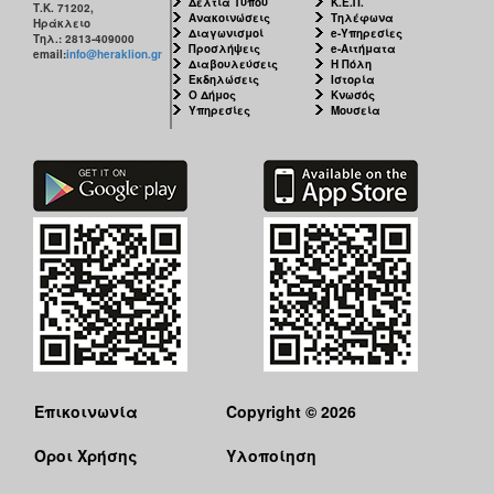
Δελτία Τύπου
Κ.Ε.Π.
Τ.Κ. 71202,
Ανακοινώσεις
Τηλέφωνα
Ηράκλειο
Διαγωνισμοί
e-Υπηρεσίες
Τηλ.: 2813-409000
Προσλήψεις
e-Αιτήματα
email:
info@heraklion.gr
Διαβουλεύσεις
Η Πόλη
Εκδηλώσεις
Ιστορία
Ο Δήμος
Κνωσός
Υπηρεσίες
Μουσεία
Επικοινωνία
Copyright © 2026
Όροι Χρήσης
Υλοποίηση