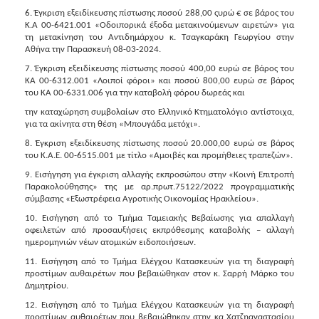
ΑΝΘΕΚΤΙΚΗ
6. Έγκριση εξειδίκευσης πίστωσης ποσού 288,00 ςυρώ € σε βάρος του
ΠΟΛΗ
Κ.Α 00-6421.001 «Οδοιπορικά έξοδα μετακινούμενων αιρετών» για
τη μετακίνηση του Αντιδημάρχου κ. Τσαγκαράκη Γεωργίου στην
Αθήνα την Παρασκευή 08-03-2024.
7. Έγκριση εξειδίκευσης πίστωσης ποσού 400,00 ευρώ σε βάρος του
ΚΑ 00-6312.001 «Λοιποί φόροι» και ποσού 800,00 ευρώ σε βάρος
του ΚΑ 00-6331.006 για την καταβολή φόρου δωρεάς και
την καταχώρηση συμβολαίων στο Ελληνικό Κτηματολόγιο αντίστοιχα,
για τα ακίνητα στη θέση «Μπουγάδα μετόχι».
8. Έγκριση εξειδίκευσης πίστωσης ποσού 20.000,00 ευρώ σε βάρος
του Κ.Α.Ε. 00-6515.001 με τίτλο «Αμοιβές και προμήθειες τραπεζών».
9. Εισήγηση για έγκριση αλλαγής εκπροσώπου στην «Κοινή Επιτροπή
Παρακολούθησης» της με αρ.πρωτ.75122/2022 προγραμματικής
σύμβασης «Εξωστρέφεια Αγροτικής Οικονομίας Ηρακλείου».
10. Εισήγηση από το Τμήμα Ταμειακής Βεβαίωσης για απαλλαγή
οφειλετών από προσαυξήσεις εκπρόθεσμης καταβολής – αλλαγή
ημερομηνιών νέων ατομικών ειδοποιήσεων.
11. Εισήγηση από το Τμήμα Ελέγχου Κατασκευών για τη διαγραφή
προστίμων αυθαιρέτων που βεβαιώθηκαν στον κ. Σαρρή Μάρκο του
Δημητρίου.
12. Εισήγηση από το Τμήμα Ελέγχου Κατασκευών για τη διαγραφή
προστίμων αυθαιρέτων που βεβαιώθηκαν στην κα Χατζηαναστασίου