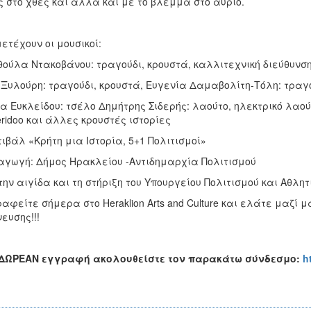
ς στο χθες και αλλά και με το βλέμμα στο αύριο.
ετέχουν οι μουσικοί:
ούλα Ντακοβάνου: τραγούδι, κρουστά, καλλιτεχνική διεύθυνσ
 Ξυλούρη: τραγούδι, κρουστά, Ευγενία Δαμαβολίτη-Τόλη: τραγο
α Ευκλείδου: τσέλο Δημήτρης Σιδερής: λαούτο, ηλεκτρικό λαού
eridoo και άλλες κρουστές ιστορίες
ιβάλ «Κρήτη μια Ιστορία, 5+1 Πολιτισμοί»
γωγή: Δήμος Ηρακλείου -Αντιδημαρχία Πολιτισμού
την αιγίδα και τη στήριξη του Υπουργείου Πολιτισμού και Αθλητ
αφείτε σήμερα στο Heraklion Arts and Culture και ελάτε μαζί 
ευσης!!!
 ΔΩΡΕΑΝ εγγραφή ακολουθείστε τον παρακάτω σύνδεσμο:
h