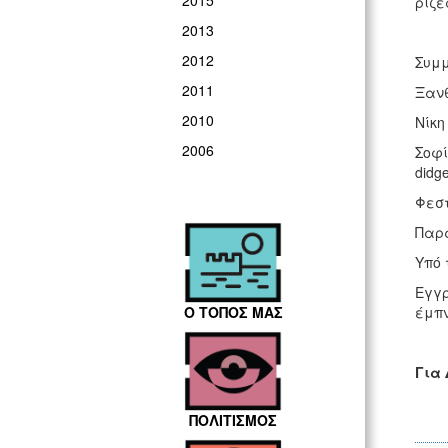
2015
ρίζε
2013
2012
Συμμ
2011
Ξανθ
2010
Νίκη
2006
Σοφί
didg
Φεστ
Παρα
Υπό 
Εγγρ
Ο ΤΟΠΟΣ ΜΑΣ
έμπν
Για
ΠΟΛΙΤΙΣΜΟΣ