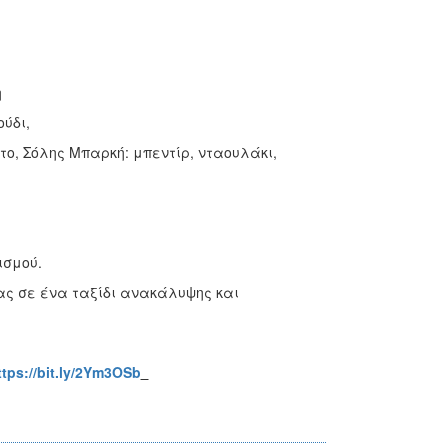
η
ύδι,
το, Σόλης Μπαρκή: μπεντίρ, νταουλάκι,
ισμού.
μας σε ένα ταξίδι ανακάλυψης και
ttps://bit.ly/2Ym3OSb