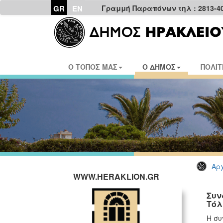
GR
EN
Γραμμή Παραπόνων τηλ : 2813-4
Ο ΤΟΠΟΣ ΜΑΣ
Ο ΔΗΜΟΣ
ΠΟΛΙΤ
Αρχ
WWW.HERAKLION.GR
Συν
Τόλ
Η συ