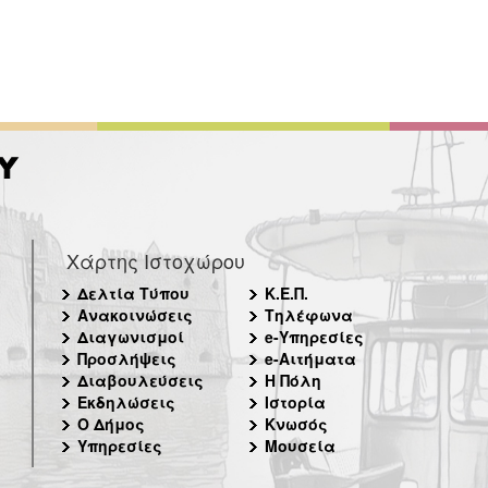
Χάρτης Ιστοχώρου
Δελτία Τύπου
Κ.Ε.Π.
Ανακοινώσεις
Τηλέφωνα
Διαγωνισμοί
e-Υπηρεσίες
Προσλήψεις
e-Αιτήματα
Διαβουλεύσεις
Η Πόλη
Εκδηλώσεις
Ιστορία
Ο Δήμος
Κνωσός
Υπηρεσίες
Μουσεία