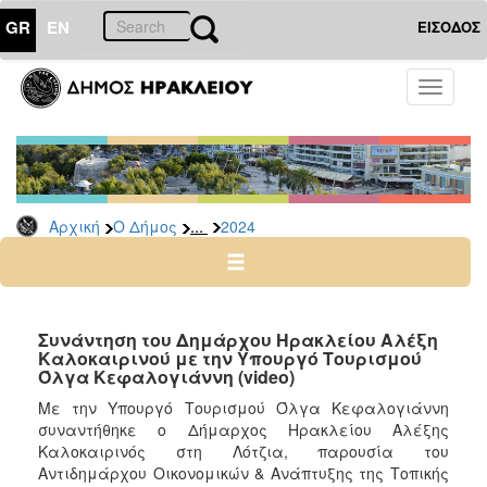
GR
EN
ΕΙΣΟΔΟΣ
Ο
Toggle
ΔΗΜΟΣ
navigati
Δελτία
Τύπου
Αρχείο
...
Αρχική
Ο Δήμος
2024
2026
2025
2024
2023
Συνάντηση του Δημάρχου Ηρακλείου Αλέξη
Καλοκαιρινού με την Υπουργό Τουρισμού
2022
Όλγα Κεφαλογιάννη (video)
2021
Με την Υπουργό Τουρισμού Όλγα Κεφαλογιάννη
2020
συναντήθηκε ο Δήμαρχος Ηρακλείου Αλέξης
Καλοκαιρινός στη Λότζια, παρουσία του
2019
Αντιδημάρχου Οικονομικών & Ανάπτυξης της Τοπικής