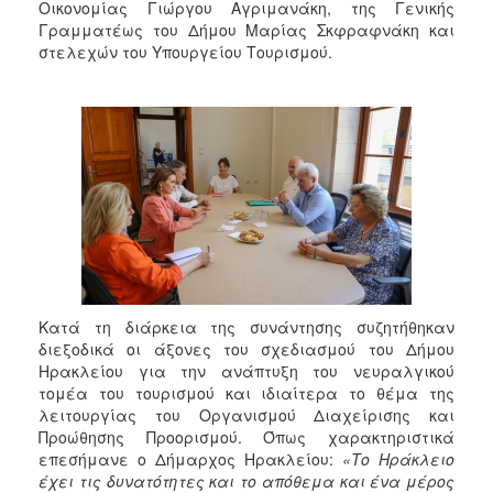
2018
Οικονομίας Γιώργου Αγριμανάκη, της Γενικής
Γραμματέως του Δήμου Μαρίας Σκφραφνάκη και
2017
στελεχών του Υπουργείου Τουρισμού.
2016
2015
2013
2012
2011
2010
2006
Κατά τη διάρκεια της συνάντησης συζητήθηκαν
διεξοδικά οι άξονες του σχεδιασμού του Δήμου
Ηρακλείου για την ανάπτυξη του νευραλγικού
Ο
ΤΟΠΟΣ
τομέα του τουρισμού και ιδιαίτερα το θέμα της
ΜΑΣ
λειτουργίας του Οργανισμού Διαχείρισης και
Προώθησης Προορισμού. Όπως χαρακτηριστικά
ΠΟΛΙΤΙΣΜΟΣ
επεσήμανε ο Δήμαρχος Ηρακλείου:
«Το Ηράκλειο
έχει τις δυνατότητες και το απόθεμα και ένα μέρος