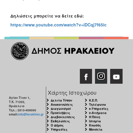
Δηλώσεις μπορείτε να δείτε εδώ:
https://www.youtube.com/watch?v=iDCqj7f65ic
Χάρτης Ιστοχώρου
Αγίου Τίτου 1,
Δελτία Τύπου
Κ.Ε.Π.
Τ.Κ. 71202,
Ανακοινώσεις
Τηλέφωνα
Ηράκλειο
Διαγωνισμοί
e-Υπηρεσίες
Τηλ.: 2813-409000
Προσλήψεις
e-Αιτήματα
email:
info@heraklion.gr
Διαβουλεύσεις
Η Πόλη
Εκδηλώσεις
Ιστορία
Ο Δήμος
Κνωσός
Υπηρεσίες
Μουσεία