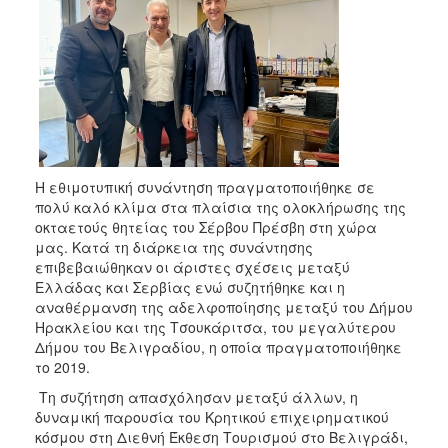
2018
2017
2016
2015
2013
2012
2011
Η εθιμοτυπική συνάντηση πραγματοποιήθηκε σε
πολύ καλό κλίμα στα πλαίσια της ολοκλήρωσης της
2010
οκταετούς θητείας του Σέρβου Πρέσβη στη χώρα
2006
μας. Κατά τη διάρκεια της συνάντησης
επιβεβαιώθηκαν οι άριστες σχέσεις μεταξύ
Ελλάδας και Σερβίας ενώ συζητήθηκε και η
αναθέρμανση της αδελφοποίησης μεταξύ του Δήμου
Ηρακλείου και της Τσουκάριτσα, του μεγαλύτερου
Ο
Δήμου του Βελιγραδίου, η οποία πραγματοποιήθηκε
ΤΟΠΟΣ
το 2019.
ΜΑΣ
Τη συζήτηση απασχόλησαν μεταξύ άλλων, η
ΠΟΛΙΤΙΣΜΟΣ
δυναμική παρουσία του Κρητικού επιχειρηματικού
κόσμου στη Διεθνή Έκθεση Τουρισμού στο Βελιγράδι,