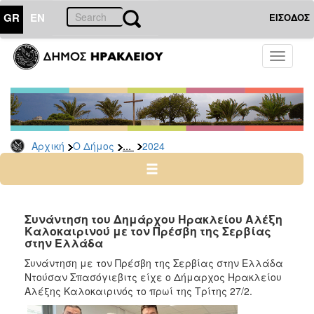
GR
EN
ΕΙΣΟΔΟΣ
Ο
Toggle
ΔΗΜΟΣ
navigati
Δελτία
Τύπου
Αρχείο
...
Αρχική
Ο Δήμος
2024
2026
2025
2024
2023
Συνάντηση του Δημάρχου Ηρακλείου Αλέξη
Καλοκαιρινού με τον Πρέσβη της Σερβίας
2022
στην Ελλάδα
2021
Συνάντηση με τον Πρέσβη της Σερβίας στην Ελλάδα
2020
Ντούσαν Σπασόγιεβιτς είχε ο Δήμαρχος Ηρακλείου
Αλέξης Καλοκαιρινός το πρωί της Τρίτης 27/2.
2019