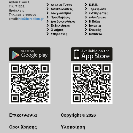
Αγίου Τίτου 1,
Δελτία Τύπου
Κ.Ε.Π.
Τ.Κ. 71202,
Ανακοινώσεις
Τηλέφωνα
Ηράκλειο
Διαγωνισμοί
e-Υπηρεσίες
Τηλ.: 2813-409000
Προσλήψεις
e-Αιτήματα
email:
info@heraklion.gr
Διαβουλεύσεις
Η Πόλη
Εκδηλώσεις
Ιστορία
Ο Δήμος
Κνωσός
Υπηρεσίες
Μουσεία
Επικοινωνία
Copyright © 2026
Όροι Χρήσης
Υλοποίηση