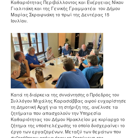
2018
Καθαριότητας Περιβάλλοντος και Ενέργειας Νίκου
Γιαλιτάκη και της Γενικής Γραμματέα του Δήμου
2017
Μαρίας Σκραφνάκη το πρωί της Δευτέρας 15
2016
Ιουλίου.
2015
2013
2012
2011
2010
2006
Κατά τη διάρκεια της συνάντησης ο Πρόεδρος του
Συλλόγου Μιχάλης Καρασάββας αφού ευχαρίστησε
Ο
τη Δημοτική Αρχή για τη στήριξη της, ανέλυσε τα
ΤΟΠΟΣ
ζητήματα που απασχολούν την Υπηρεσία
ΜΑΣ
Καθαριότητας του Δήμου Ηρακλείου με κυρίαρχο το
ζήτημα της υποστελέχωσης το οποίο δυσχεραίνει το
ΠΟΛΙΤΙΣΜΟΣ
έργο των εργαζομένων. Μεταξύ των θεμάτων που
συζητήθηκαν ακόμα ήταν το ζητούμενο της