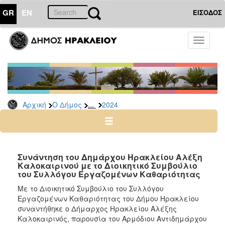
GR
EN
ΕΙΣΟΔΟΣ
Ο
Toggle
ΔΗΜΟΣ
navigati
Δελτία
Τύπου
Αρχείο
...
Αρχική
Ο Δήμος
2024
2026
2025
2024
2023
Συνάντηση του Δημάρχου Ηρακλείου Αλέξη
Καλοκαιρινού με το Διοικητικό Συμβούλιο
2022
του Συλλόγου Εργαζομένων Καθαριότητας
2021
Με το Διοικητικό Συμβούλιο του Συλλόγου
2020
Εργαζομένων Καθαριότητας του Δήμου Ηρακλείου
συναντήθηκε ο Δήμαρχος Ηρακλείου Αλέξης
2019
Καλοκαιρινός, παρουσία του Αρμόδιου Αντιδημάρχου