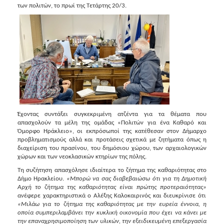
2018
των πολιτών, το πρωί της Τετάρτης 20/3.
2017
2016
2015
2013
2012
2011
2010
Έχοντας συντάξει συγκεκριμένη ατζέντα για τα θέματα που
2006
απασχολούν τα μέλη της ομάδας «Πολιτών για ένα Καθαρό και
Όμορφο Ηράκλειο», οι εκπρόσωποί της κατέθεσαν στον Δήμαρχο
προβληματισμούς αλλά και προτάσεις σχετικά με ζητήματα όπως η
διαχείριση του πρασίνου, του δημόσιου χώρου, των αρχαιολογικών
χώρων και των νεοκλασικών κτηρίων της πόλης.
Ο
Τη συζήτηση απασχόλησε ιδιαίτερα το ζήτημα της καθαριότητας στο
ΤΟΠΟΣ
Δήμο Ηρακλείου.
«Μπορώ να σας διαβεβαιώσω ότι για τη Δημοτική
ΜΑΣ
Αρχή το ζήτημα της καθαριότητας είναι πρώτης προτεραιότητας»
ανέφερε χαρακτηριστικά ο Αλέξης Καλοκαιρινός και διευκρίνισε ότι
«Μιλάω για το ζήτημα της καθαριότητας με την ευρεία έννοια, η
ΠΟΛΙΤΙΣΜΟΣ
οποία συμπεριλαμβάνει την κυκλική οικονομία που έχει να κάνει με
την επαναχρησιμοποίηση των υλικών, την εξειδικευμένη επεξεργασία