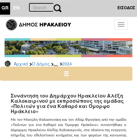
GR
EN
ΕΙΣΟΔΟΣ
Ο
Toggle
ΔΗΜΟΣ
navigati
Δελτία
Τύπου
Αρχείο
...
Αρχική
Ο Δήμος
2024
2026
2025
2024
2023
Συνάντηση του Δημάρχου Ηρακλείου Αλέξη
Καλοκαιρινού με εκπροσώπους της ομάδας
2022
«Πολιτών για ένα Καθαρό και Όμορφο
2021
Ηράκλειο»
2020
Με τον Μανώλη Θαλασσινάκη και τον Αδάμ Φρογάκη από την ομάδα
«Πολιτών για ένα Καθαρό και Όμορφο Ηράκλειο» συναντήθηκε ο
2019
Δήμαρχος Ηρακλείου Αλέξης Καλοκαιρινός, στα πλαίσια της ενεργούς
στήριξης του εθελοντικού κινήματος και των φορέων της κοινωνίας