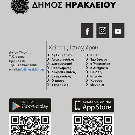
Χάρτης Ιστοχώρου
Αγίου Τίτου 1,
Δελτία Τύπου
Κ.Ε.Π.
Τ.Κ. 71202,
Ανακοινώσεις
Τηλέφωνα
Ηράκλειο
Διαγωνισμοί
e-Υπηρεσίες
Τηλ.: 2813-409000
Προσλήψεις
e-Αιτήματα
email:
info@heraklion.gr
Διαβουλεύσεις
Η Πόλη
Εκδηλώσεις
Ιστορία
Ο Δήμος
Κνωσός
Υπηρεσίες
Μουσεία