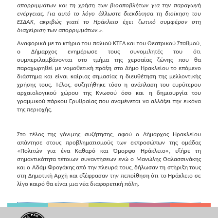
ΑΝΘΕΚΤΙΚΗ
απορριμμάτων και τη χρήση των βιοαποβλήτων για την παραγωγή
ΠΟΛΗ
ενέργειας. Για αυτό το λόγο άλλωστε διεκδίκησα τη διοίκηση του
ΕΣΔΑΚ, ακριβώς γιατί το Ηράκλειο έχει ζωτικό συμφέρον στη
διαχείριση των απορριμμάτων.».
Αναφορικά με το κτήριο του παλιού ΚΤΕΛ και του Θεατρικού Σταθμού,
ο Δήμαρχος ενημέρωσε τους συνομιλητές του ότι
συμπεριλαμβάνονται στο τμήμα της χερσαίας ζώνης που θα
παραχωρηθεί με νομοθετική πράξη στο Δήμο Ηρακλείου το επόμενο
διάστημα και είναι καίριας σημασίας η διευθέτηση της μελλοντικής
χρήσης τους. Τέλος, συζητήθηκε τόσο η ανάπλαση του ευρύτερου
αρχαιολογικού χώρου της Κνωσού όσο και η δημιουργία του
γραμμικού πάρκου Ερυθραίας που αναμένεται να αλλάξει την εικόνα
της περιοχής.
Στο τέλος της γόνιμης συζήτησης, αφού ο Δήμαρχος Ηρακλείου
απάντησε στους προβληματισμούς των εκπροσώπων της ομάδας
«Πολιτών για ένα Καθαρό και Όμορφο Ηράκλειο», εξήρε τη
σημαντικότητα τέτοιων συναντήσεων ενώ ο Μανώλης Θαλασσινάκης
και ο Αδάμ Φρογάκης από την πλευρά τους, δήλωσαν τη στήριξη τους
στη Δημοτική Αρχή και εξέφρασαν την πεποίθηση ότι το Ηράκλειο σε
λίγο καιρό θα είναι μια νέα διαφορετική πόλη.