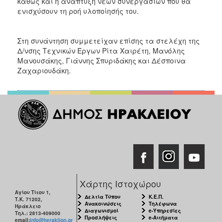
καθώς και η ανάπτυξη νέων συνεργασιών που θα
ΑΝΘΕΚΤΙΚΗ
ενισχύσουν τη ροή υλοποίησής του.
ΠΟΛΗ
Στη συνάντηση συμμετείχαν επίσης τα στελέχη της
Δ/νσης Τεχνικών Έργων Ρίτα Χαιρέτη, Μανόλης
Μανουσάκης, Γιάννης Σπυριδάκης και Δέσποινα
Ζαχαριουδάκη.
Χάρτης Ιστοχώρου
Αγίου Τίτου 1,
Δελτία Τύπου
Κ.Ε.Π.
Τ.Κ. 71202,
Ανακοινώσεις
Τηλέφωνα
Ηράκλειο
Διαγωνισμοί
e-Υπηρεσίες
Τηλ.: 2813-409000
Προσλήψεις
e-Αιτήματα
email:
info@heraklion.gr