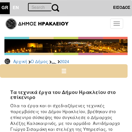
GR
EN
ΕΙΣΟΔΟΣ
Ο
Toggle
ΔΗΜΟΣ
navigati
Δελτία
Τύπου
Αρχείο
...
Αρχική
Ο Δήμος
2024
2026
2025
2024
2023
Τα τεχνικά έργα του Δήμου Ηρακλείου στο
επίκεντρο
2022
Όλα τα έργα και οι σχεδιαζόμενες τεχνικές
2021
παρεμβάσεις του Δήμου Ηρακλείου, βρέθηκαν στο
2020
επίκεντρο σύσκεψης που συγκάλεσε ο Δήμαρχος
Αλέξης Καλοκαιρινός, με τον αρμόδιο Αντιδήμαρχο
2019
Γιώργο Σισαμάκη και στελέχη της Υπηρεσίας, το