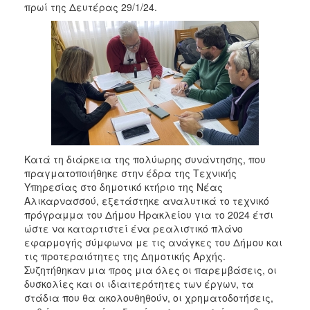
2018
πρωί της Δευτέρας 29/1/24.
2017
2016
2015
2013
2012
2011
2010
Κατά τη διάρκεια της πολύωρης συνάντησης, που
2006
πραγματοποιήθηκε στην έδρα της Τεχνικής
Υπηρεσίας στο δημοτικό κτήριο της Νέας
Αλικαρνασσού, εξετάστηκε αναλυτικά το τεχνικό
πρόγραμμα του Δήμου Ηρακλείου για το 2024 έτσι
ώστε να καταρτιστεί ένα ρεαλιστικό πλάνο
Ο
εφαρμογής σύμφωνα με τις ανάγκες του Δήμου και
ΤΟΠΟΣ
τις προτεραιότητες της Δημοτικής Αρχής.
ΜΑΣ
Συζητήθηκαν μια προς μια όλες οι παρεμβάσεις, οι
δυσκολίες και οι ιδιαιτερότητες των έργων, τα
ΠΟΛΙΤΙΣΜΟΣ
στάδια που θα ακολουθηθούν, οι χρηματοδοτήσεις,