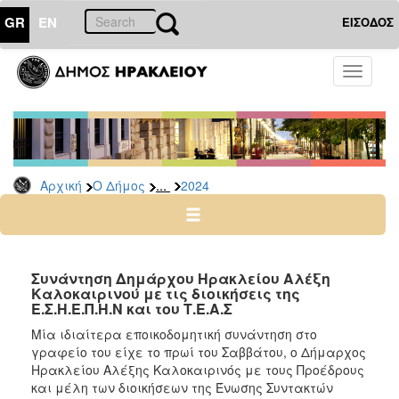
GR
EN
ΕΙΣΟΔΟΣ
Ο
Toggle
ΔΗΜΟΣ
navigati
Δελτία
Τύπου
Αρχείο
...
Αρχική
Ο Δήμος
2024
2026
2025
2024
2023
Συνάντηση Δημάρχου Ηρακλείου Αλέξη
Καλοκαιρινού με τις διοικήσεις της
2022
Ε.Σ.Η.Ε.Π.Η.Ν και του Τ.Ε.Α.Σ
2021
Μία ιδιαίτερα εποικοδομητική συνάντηση στο
2020
γραφείο του είχε το πρωί του Σαββάτου, ο Δήμαρχος
Ηρακλείου Αλέξης Καλοκαιρινός με τους Προέδρους
2019
και μέλη των διοικήσεων της Ένωσης Συντακτών