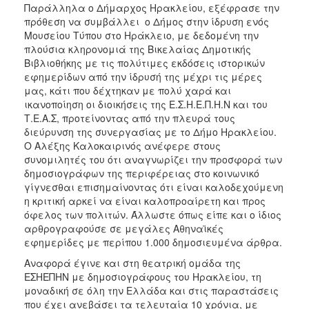
Παράλληλα ο Δήμαρχος Ηρακλείου, εξέφρασε την
πρόθεση να συμβάλλει ο Δήμος στην ίδρυση ενός
Μουσείου Τύπου στο Ηράκλειο, με δεδομένη την
πλούσια κληρονομιά της Βικελαίας Δημοτικής
Βιβλιοθήκης με τις πολύτιμες εκδόσεις ιστορικών
εφημερίδων από την ίδρυσή της μέχρι τις μέρες
μας, κάτι που δέχτηκαν με πολύ χαρά και
ικανοποίηση οι διοικήσεις της Ε.Σ.Η.Ε.Π.Η.Ν και του
Τ.Ε.Α.Σ, προτείνοντας από την πλευρά τους
διεύρυνση της συνεργασίας με το Δήμο Ηρακλείου.
Ο Αλέξης Καλοκαιρινός ανέφερε στους
συνομιλητές του ότι αναγνωρίζει την προσφορά των
δημοσιογράφων της περιφέρειας στο κοινωνικό
γίγνεσθαι επισημαίνοντας ότι είναι καλοδεχούμενη
η κριτική αρκεί να είναι καλοπροαίρετη και προς
όφελος των πολιτών. Άλλωστε όπως είπε και ο ίδιος
αρθρογραφούσε σε μεγάλες Αθηναϊκές
εφημερίδες με περίπου 1.000 δημοσιευμένα άρθρα.
Αναφορά έγινε και στη θεατρική ομάδα της
ΕΣΗΕΠΗΝ με δημοσιογράφους του Ηρακλείου, τη
μοναδική σε όλη την Ελλάδα και στις παραστάσεις
που έχει ανεβάσει τα τελευταία 10 χρόνια, με