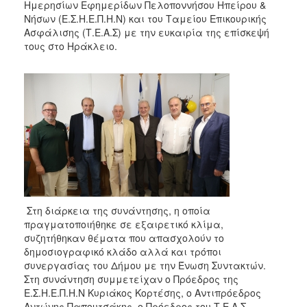
2018
Ημερησίων Εφημερίδων Πελοποννήσου Ηπείρου &
Νήσων (Ε.Σ.Η.Ε.Π.Η.Ν) και του Ταμείου Επικουρικής
2017
Ασφάλισης (Τ.Ε.Α.Σ) με την ευκαιρία της επίσκεψή
2016
τους στο Ηράκλειο.
2015
2013
2012
2011
2010
2006
Στη διάρκεια της συνάντησης, η οποία
πραγματοποιήθηκε σε εξαιρετικό κλίμα,
Ο
συζητήθηκαν θέματα που απασχολούν το
ΤΟΠΟΣ
δημοσιογραφικό κλάδο αλλά και τρόποι
ΜΑΣ
συνεργασίας του Δήμου με την Ένωση Συντακτών.
Στη συνάντηση συμμετείχαν ο Πρόεδρος της
ΠΟΛΙΤΙΣΜΟΣ
Ε.Σ.Η.Ε.Π.Η.Ν Κυριάκος Κορτέσης, ο Αντιπρόεδρος
Αντώνης Παπουτσάκης, ο Πρόεδρος του Τ.Ε.Α.Σ