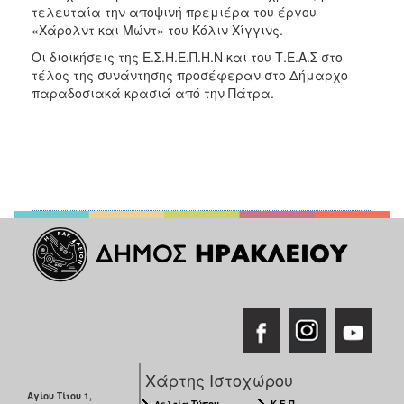
τελευταία την αποψινή πρεμιέρα του έργου
«Χάρολντ και Μώντ» του Κόλιν Χίγγινς.
Οι διοικήσεις της Ε.Σ.Η.Ε.Π.Η.Ν και του Τ.Ε.Α.Σ στο
τέλος της συνάντησης προσέφεραν στο Δήμαρχο
παραδοσιακά κρασιά από την Πάτρα.
Χάρτης Ιστοχώρου
Αγίου Τίτου 1,
Δελτία Τύπου
Κ.Ε.Π.