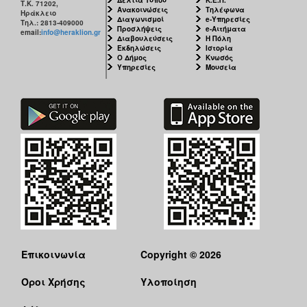
Τ.Κ. 71202,
Ανακοινώσεις
Τηλέφωνα
Ηράκλειο
Διαγωνισμοί
e-Υπηρεσίες
Τηλ.: 2813-409000
Προσλήψεις
e-Αιτήματα
email:
info@heraklion.gr
Διαβουλεύσεις
Η Πόλη
Εκδηλώσεις
Ιστορία
Ο Δήμος
Κνωσός
Υπηρεσίες
Μουσεία
Επικοινωνία
Copyright © 2026
Όροι Χρήσης
Υλοποίηση