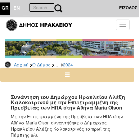
GR
EN
ΕΙΣΟΔΟΣ
Ο
Toggle
ΔΗΜΟΣ
navigati
Δελτία
Τύπου
Αρχείο
...
Αρχική
Ο Δήμος
2024
2026
2025
2024
2023
Συνάντηση του Δημάρχου Ηρακλείου Αλέξη
Καλοκαιρινού με την Επιτετραμμένη της
2022
Πρεσβείας των ΗΠΑ στην Αθήνα Maria Olson
2021
Με την Επιτετραμμένη της Πρεσβεία των ΗΠΑ στην
2020
Αθήνα Maria Olson συναντήθηκε ο Δήμαρχος
Ηρακλείου Αλέξης Καλοκαιρινός το πρωί της
2019
Πέμπτης 6/6.