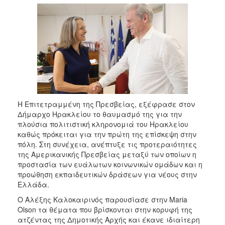
2018
2017
2016
2015
2013
2012
2011
Η Επιτετραμμένη της Πρεσβείας, εξέφρασε στον
2010
Δήμαρχο Ηρακλείου το θαυμασμό της για την
2006
πλούσια πολιτιστική κληρονομιά του Ηρακλείου
καθώς πρόκειται για την πρώτη της επίσκεψη στην
πόλη. Στη συνέχεια, ανέπτυξε τις προτεραιότητες
της Αμερικανικής Πρεσβείας μεταξύ των οποίων η
προστασία των ευάλωτων κοινωνικών ομάδων και η
Ο
προώθηση εκπαιδευτικών δράσεων για νέους στην
ΤΟΠΟΣ
Ελλάδα.
ΜΑΣ
Ο Αλέξης Καλοκαιρινός παρουσίασε στην Maria
ΠΟΛΙΤΙΣΜΟΣ
Olson τα θέματα που βρίσκονται στην κορυφή της
ατζέντας της Δημοτικής Αρχής και έκανε ιδιαίτερη