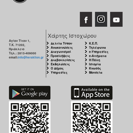
Χάρτης Ιστοχώρου
Αγίου Τίτου 1,
Δελτία Τύπου
Κ.Ε.Π.
Τ.Κ. 71202,
Ανακοινώσεις
Τηλέφωνα
Ηράκλειο
Διαγωνισμοί
e-Υπηρεσίες
Τηλ.: 2813-409000
Προσλήψεις
e-Αιτήματα
email:
info@heraklion.gr
Διαβουλεύσεις
Η Πόλη
Εκδηλώσεις
Ιστορία
Ο Δήμος
Κνωσός
Υπηρεσίες
Μουσεία