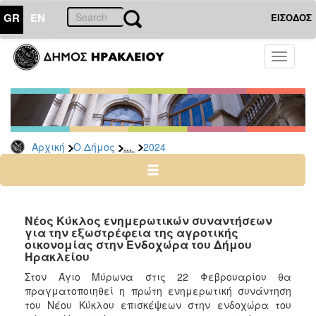
GR
EN
ΕΙΣΟΔΟΣ
Ο
Toggle
ΔΗΜΟΣ
navigati
Δελτία
Τύπου
Αρχείο
...
Αρχική
Ο Δήμος
2024
2026
2025
2024
2023
Νέος Κύκλος ενημερωτικών συναντήσεων
για την εξωστρέφεια της αγροτικής
2022
οικονομίας στην Ενδοχώρα του Δήμου
2021
Ηρακλείου
2020
Στον Άγιο Μύρωνα στις 22 Φεβρουαρίου θα
πραγματοποιηθεί η πρώτη ενημερωτική συνάντηση
2019
του Νέου Κύκλου επισκέψεων στην ενδοχώρα του