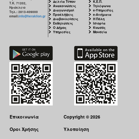
Δελτία Τύπου
Κ.Ε.Π.
Τ.Κ. 71202,
Ανακοινώσεις
Τηλέφωνα
Ηράκλειο
Διαγωνισμοί
e-Υπηρεσίες
Τηλ.: 2813-409000
Προσλήψεις
e-Αιτήματα
email:
info@heraklion.gr
Διαβουλεύσεις
Η Πόλη
Εκδηλώσεις
Ιστορία
Ο Δήμος
Κνωσός
Υπηρεσίες
Μουσεία
Επικοινωνία
Copyright © 2026
Όροι Χρήσης
Υλοποίηση