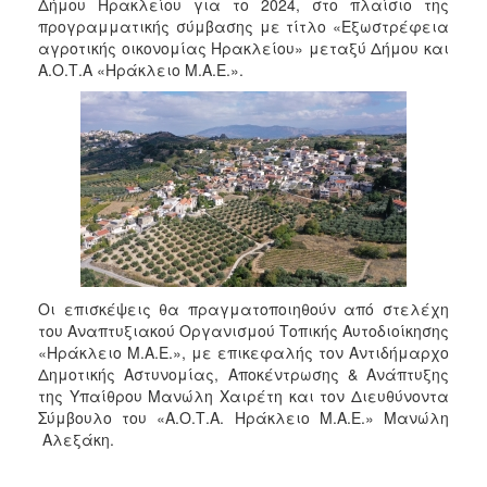
2018
Δήμου Ηρακλείου για το 2024, στο πλαίσιο της
προγραμματικής σύμβασης με τίτλο «Εξωστρέφεια
2017
αγροτικής οικονομίας Ηρακλείου» μεταξύ Δήμου και
2016
Α.Ο.Τ.Α «Ηράκλειο Μ.Α.Ε.».
2015
2013
2012
2011
2010
2006
Οι επισκέψεις θα πραγματοποιηθούν από στελέχη
του Αναπτυξιακού Οργανισμού Τοπικής Αυτοδιοίκησης
«Ηράκλειο Μ.Α.Ε.», με επικεφαλής τον Αντιδήμαρχο
Ο
Δημοτικής Αστυνομίας, Αποκέντρωσης & Ανάπτυξης
ΤΟΠΟΣ
της Υπαίθρου Μανώλη Χαιρέτη και τον Διευθύνοντα
ΜΑΣ
Σύμβουλο του «Α.Ο.Τ.Α. Ηράκλειο Μ.Α.Ε.» Μανώλη
Αλεξάκη.
ΠΟΛΙΤΙΣΜΟΣ