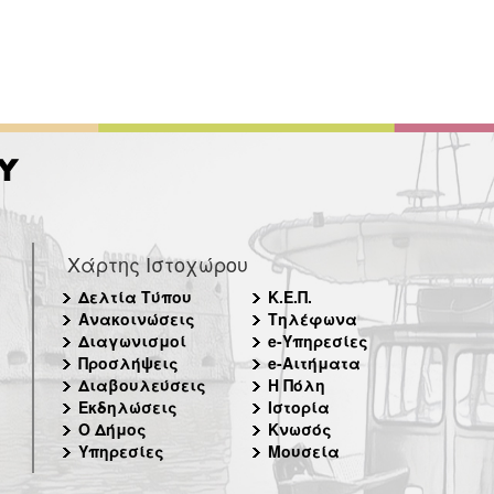
Χάρτης Ιστοχώρου
Δελτία Τύπου
Κ.Ε.Π.
Ανακοινώσεις
Τηλέφωνα
Διαγωνισμοί
e-Υπηρεσίες
Προσλήψεις
e-Αιτήματα
Διαβουλεύσεις
Η Πόλη
Εκδηλώσεις
Ιστορία
Ο Δήμος
Κνωσός
Υπηρεσίες
Μουσεία