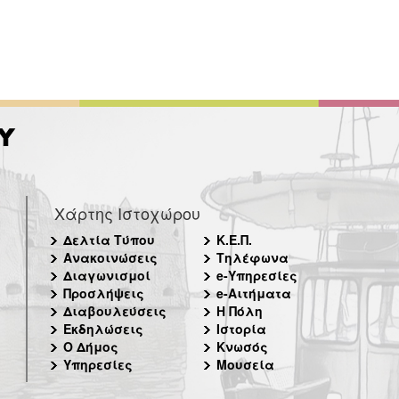
Χάρτης Ιστοχώρου
Δελτία Τύπου
Κ.Ε.Π.
Ανακοινώσεις
Τηλέφωνα
Διαγωνισμοί
e-Υπηρεσίες
Προσλήψεις
e-Αιτήματα
Διαβουλεύσεις
Η Πόλη
Εκδηλώσεις
Ιστορία
Ο Δήμος
Κνωσός
Υπηρεσίες
Μουσεία