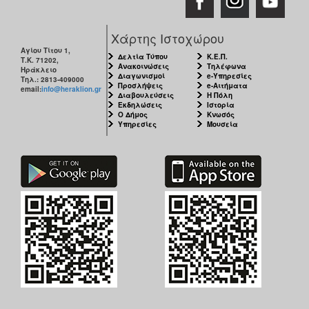
Χάρτης Ιστοχώρου
Αγίου Τίτου 1,
Δελτία Τύπου
Κ.Ε.Π.
Τ.Κ. 71202,
Ανακοινώσεις
Τηλέφωνα
Ηράκλειο
Διαγωνισμοί
e-Υπηρεσίες
Τηλ.: 2813-409000
Προσλήψεις
e-Αιτήματα
email:
info@heraklion.gr
Διαβουλεύσεις
Η Πόλη
Εκδηλώσεις
Ιστορία
Ο Δήμος
Κνωσός
Υπηρεσίες
Μουσεία