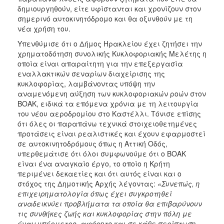
δημιουργηθούν, είτε υφίστανται και χρονίζουν στον
σημερινό αυτοκινητόδρομο και θα οξυνθούν με τη
νέα χρήση του.
Υπενθύμισε ότι ο Δήμος Ηρακλείου έχει ζητήσει την
χρηματοδότηση συνολικής Κυκλοφοριακής Μελέτης η
οποία είναι απαραίτητη για την επεξεργασία
εναλλακτικών σεναρίων διαχείρισης της
κυκλοφορίας, λαμβάνοντας υπόψη την
αναμενόμενη αύξηση των κυκλοφοριακών ροών στον
ΒΟΑΚ, ειδικά τα επόμενα χρόνια με τη λειτουργία
του νέου αεροδρομίου στο Καστέλλι. Τόνισε επίσης
ότι όλες οι παραπάνω τεχνικά στοιχειοθετημένες
προτάσεις είναι ρεαλιστικές και έχουν εφαρμοστεί
σε αυτοκινητοδρόμους όπως η Αττική Οδός,
υπερθεμάτισε ότι όλοι συμφωνούμε ότι ο ΒΟΑΚ
είναι ένα αναγκαίο έργο, το οποίο η Κρήτη
περιμένει δεκαετίες και ότι αυτός είναι και ο
στόχος της Δημοτικής Αρχής λέγοντας:
«Συνεπώς, η
επιχειρηματολογία όπως έχει συγκροτηθεί
αναδεικνύει προβλήματα τα οποία θα επιβαρύνουν
τις συνθήκες ζωής και κυκλοφορίας στην πόλη με
έναν υπέρμετρο, αφόρητο και σε κάθε περίπτωση,