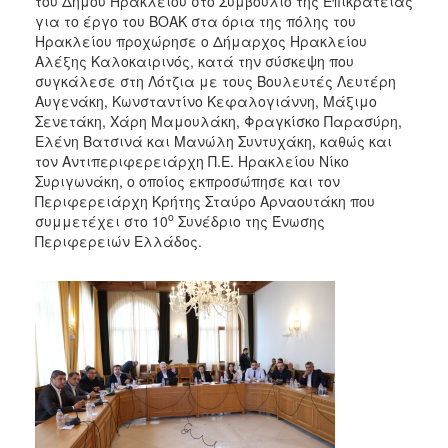
του Δήμου Ηρακλείου στο Συμβούλιο της Επικρατείας
2018
για το έργο του ΒΟΑΚ στα όρια της πόλης του
2017
Ηρακλείου προχώρησε ο Δήμαρχος Ηρακλείου
Αλέξης Καλοκαιρινός, κατά την σύσκεψη που
2016
συγκάλεσε στη Λότζια με τους Βουλευτές Λευτέρη
2015
Αυγενάκη, Κωνσταντίνο Κεφαλογιάννη, Μάξιμο
Σενετάκη, Χάρη Μαμουλάκη, Φραγκίσκο Παρασύρη,
2013
Ελένη Βατσινά και Μανώλη Συντυχάκη, καθώς και
2012
τον Αντιπεριφερειάρχη Π.Ε. Ηρακλείου Νίκο
Συριγωνάκη, ο οποίος εκπροσώπησε και τον
2011
Περιφερειάρχη Κρήτης Σταύρο Αρναουτάκη που
2010
ο
συμμετέχει στο 10
Συνέδριο της Ένωσης
Περιφερειών Ελλάδος.
2006
Ο
ΤΟΠΟΣ
ΜΑΣ
ΠΟΛΙΤΙΣΜΟΣ