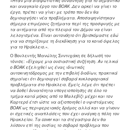
«Ήταν μια διαφωτιστική συνάντηση για το σημαντικό
και αναγκαίο έργο του ΒΟΑΚ .Δεν αρκεί να γίνει το
έργο, πρέπει να γίνει με τρόπο που δεν θα
δημιουργήσει νέα προβλήματα. Αποσαφηνίστηκαν
σήμερα επιμέρους ζητήματα περί της προσφυγής με
τα αιτήματα από την πλευρά του Δήμου να είναι
λελογισμένα. Είναι αυτονόητο ότι βρισκόμαστε εδώ
για να στηρίξουμε τη διεκδίκηση για το κοινό όφελος
για το Ηράκλειο.».
Ο Βουλευτής Μανώλης Συντυχάκη σε δήλωσή του
τόνισε:
«Είχαμε μια ουσιαστική συζήτηση. Αν τελικά
ο ΒΟΑΚ εξελιχθεί ως ένας ιδιωτικός
αυτοκινητόδρομος με την επιβολή διοδίων, πρακτικά
σημαίνει ότι δημιουργεί σοβαρά κυκλοφοριακά
προβλήματα στο Ηράκλειο. Εμείς λέμε ότι πρέπει
να δοθεί δυνατότητα υπογειοποίησης σε όλο το
τμήμα κατά μήκος από το Μαλεβίζι μέχρι και τον
Καρτερό έτσι ώστε να αξιοποιηθεί ο υφιστάμενος
ΒΟΑΚ ως περιφερειακός δρόμος αλλά και να γίνουν
οι σχετικές αναπλάσεις που έχει ανάγκη η πόλη του
Ηρακλείου. Τα cover και τα στέγαστρα δεν θα
λύσουν επί της ουσίας το σοβαρό πρόβλημα που