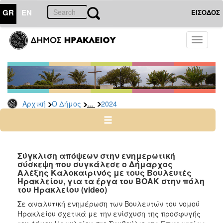
GR
EN
ΕΙΣΟΔΟΣ
Ο
Toggle
ΔΗΜΟΣ
navigati
Δελτία
Τύπου
Αρχείο
...
Αρχική
Ο Δήμος
2024
2026
2025
2024
2023
Σύγκλιση απόψεων στην ενημερωτική
σύσκεψη που συγκάλεσε ο Δήμαρχος
2022
Αλέξης Καλοκαιρινός με τους Βουλευτές
2021
Ηρακλείου, για τα έργα του ΒΟΑΚ στην πόλη
του Ηρακλείου (video)
2020
Σε αναλυτική ενημέρωση των Βουλευτών του νομού
2019
Ηρακλείου σχετικά με την ενίσχυση της προσφυγής