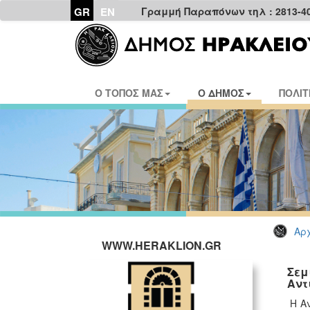
GR
EN
Γραμμή Παραπόνων τηλ : 2813-4
Ο ΤΟΠΟΣ ΜΑΣ
Ο ΔΗΜΟΣ
ΠΟΛΙΤ
Αρχ
WWW.HERAKLION.GR
Σεμ
Αντ
Η Αν