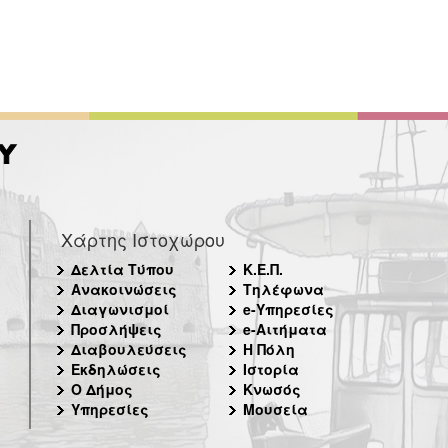
Χάρτης Ιστοχώρου
Δελτία Τύπου
Κ.Ε.Π.
Ανακοινώσεις
Τηλέφωνα
Διαγωνισμοί
e-Υπηρεσίες
Προσλήψεις
e-Αιτήματα
Διαβουλεύσεις
Η Πόλη
Εκδηλώσεις
Ιστορία
Ο Δήμος
Κνωσός
Υπηρεσίες
Μουσεία