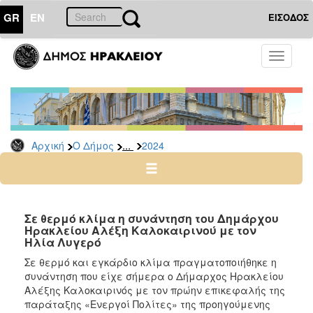
GR
EN
ΕΙΣΟΔΟΣ
Ο
Toggle
ΔΗΜΟΣ
navigati
Δελτία
Τύπου
Αρχείο
...
Αρχική
Ο Δήμος
2024
2026
2025
2024
2023
Σε θερμό κλίμα η συνάντηση του Δημάρχου
Ηρακλείου Αλέξη Καλοκαιρινού με τον
2022
Ηλία Λυγερό
2021
Σε θερμό και εγκάρδιο κλίμα πραγματοποιήθηκε η
2020
συνάντηση που είχε σήμερα ο Δήμαρχος Ηρακλείου
Αλέξης Καλοκαιρινός με τον πρώην επικεφαλής της
2019
παράταξης «Ενεργοί Πολίτες» της προηγούμενης