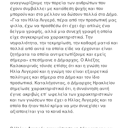
αναγνωρίζουμε την πορεία των ανθρώπων που
ΑΝΘΕΚΤΙΚΗ
ΠΟΛΗ
έχουν συμβάλλει με κατάθεση ψυχής και που
μπορούν και στο μέλλον να δώσουν πολλά στο Δήμο.
«Για τον Ηλία Λυγερό, πέρα από την προσωπική μας
φιλία, έχω να προσθέσω ότι έχει όχι απλώς ένα
δείγμα γραφής, αλλά μια συνεχή γραφή η οποία
είχε συγκεκριμένα χαρακτηριστικά. Την
νηφαλιότητα, την τεκμηρίωση, την καθαρή ματιά και
πολλά από αυτά τα οποία είδε να έρχονται είναι
ζητήματα τα οποία αντιμετωπίζουμε και εμείς
σήμερα» επεσήμανε ο Δήμαρχος. Ο Αλέξης
Καλοκαιρινός τόνισε επίσης ότι και η γνώση του
Ηλία Λυγερού και η γνώμη του είναι εξαιρετικά
πολύτιμες και σήμερα στο Δήμο και τον ίδιο
προσωπικά. Καταλήγοντας, ο Δήμαρχος Ηρακλείου
σημείωσε χαρακτηριστικά ότι, η συνάντηση αυτή
έγινε ακριβώς επ΄ ωφελεία των χαρακτηριστικών
και των γνώσεων που έχει ο Ηλίας Λυγερός και το
οποίο θα ήταν πολύ κρίμα να μην συνεχίσει να
αξιοποιείται για το κοινό καλό.