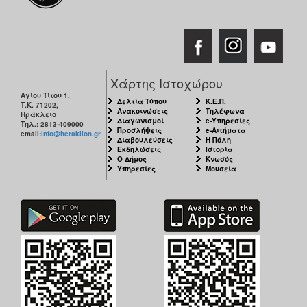
Χάρτης Ιστοχώρου
Αγίου Τίτου 1,
Δελτία Τύπου
Κ.Ε.Π.
Τ.Κ. 71202,
Ανακοινώσεις
Τηλέφωνα
Ηράκλειο
Διαγωνισμοί
e-Υπηρεσίες
Τηλ.: 2813-409000
Προσλήψεις
e-Αιτήματα
email:
info@heraklion.gr
Διαβουλεύσεις
Η Πόλη
Εκδηλώσεις
Ιστορία
Ο Δήμος
Κνωσός
Υπηρεσίες
Μουσεία