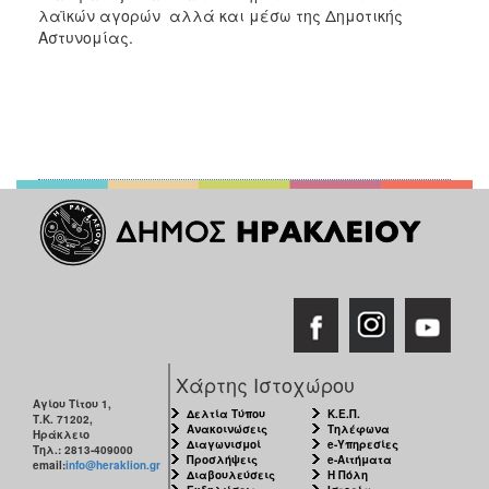
λαϊκών αγορών αλλά και μέσω της Δημοτικής
Αστυνομίας.
Χάρτης Ιστοχώρου
Αγίου Τίτου 1,
Δελτία Τύπου
Κ.Ε.Π.
Τ.Κ. 71202,
Ανακοινώσεις
Τηλέφωνα
Ηράκλειο
Διαγωνισμοί
e-Υπηρεσίες
Τηλ.: 2813-409000
Προσλήψεις
e-Αιτήματα
email:
info@heraklion.gr
Διαβουλεύσεις
Η Πόλη