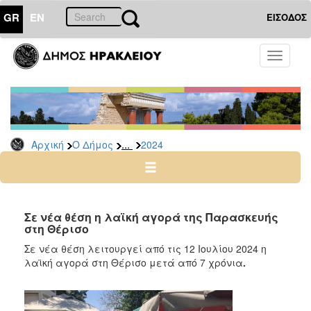
GR
EN
ΕΙΣΟΔΟΣ
Ο
Toggle
ΔΗΜΟΣ
navigati
Δελτία
Τύπου
Αρχείο
...
Αρχική
Ο Δήμος
2024
2026
2025
2024
2023
Σε νέα θέση η λαϊκή αγορά της Παρασκευής
στη Θέρισο
2022
Σε νέα θέση λειτουργεί από τις 12 Ιουλίου 2024 η
2021
λαϊκή αγορά στη Θέρισο μετά από 7 χρόνια
.
2020
2019