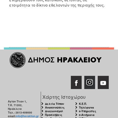
ΑΝΘΕΚΤΙΚΗ
ετοιμότητα το δίκτυο εθελοντών της περιοχής τους.
ΠΟΛΗ
Χάρτης Ιστοχώρου
Αγίου Τίτου 1,
Δελτία Τύπου
Κ.Ε.Π.
Τ.Κ. 71202,
Ανακοινώσεις
Τηλέφωνα
Ηράκλειο
Διαγωνισμοί
e-Υπηρεσίες
Τηλ.: 2813-409000
Προσλήψεις
e-Αιτήματα
email:
info@heraklion.gr