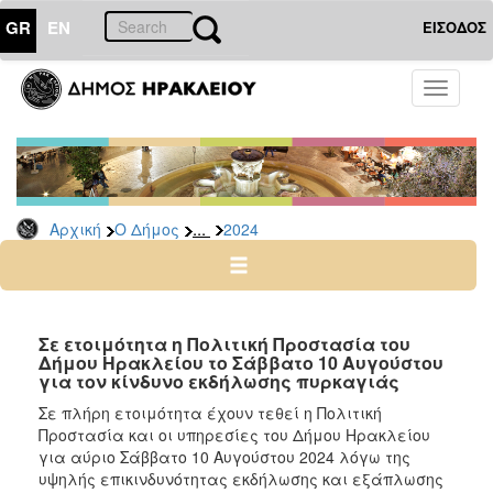
GR
EN
ΕΙΣΟΔΟΣ
Ο
Toggle
ΔΗΜΟΣ
navigati
Δελτία
Τύπου
Αρχείο
...
Αρχική
Ο Δήμος
2024
2026
2025
2024
2023
Σε ετοιμότητα η Πολιτική Προστασία του
Δήμου Ηρακλείου το Σάββατο 10 Αυγούστου
2022
για τον κίνδυνο εκδήλωσης πυρκαγιάς
2021
Σε πλήρη ετοιμότητα έχουν τεθεί η Πολιτική
2020
Προστασία και οι υπηρεσίες του Δήμου Ηρακλείου
για αύριο Σάββατο 10 Αυγούστου 2024 λόγω της
2019
υψηλής επικινδυνότητας εκδήλωσης και εξάπλωσης