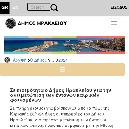
GR
EN
ΕΙΣΟΔΟΣ
Ο
Toggle
ΔΗΜΟΣ
navigati
Δελτία
Τύπου
Αρχείο
...
Αρχική
Ο Δήμος
2024
2026
2025
2024
2023
Σε ετοιμότητα ο Δήμος Ηρακλείου για την
αντιμετώπιση των έντονων καιρικών
2022
φαινομένων
2021
Σε πλήρη ετοιμότητα βρίσκονται από το πρωί της
2020
Κυριακής 28/1/24 όλες οι υπηρεσίες του Δήμου
Ηρακλείου, για την αντιμετώπιση των έντονων
2019
καιρικών φαινομένων που σύμφωνα με την Εθνική