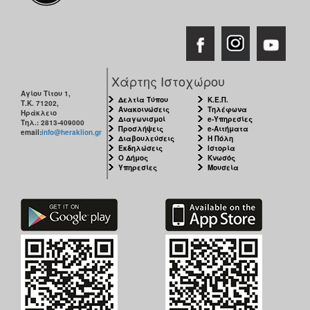
Χάρτης Ιστοχώρου
Αγίου Τίτου 1,
Δελτία Τύπου
Κ.Ε.Π.
Τ.Κ. 71202,
Ανακοινώσεις
Τηλέφωνα
Ηράκλειο
Διαγωνισμοί
e-Υπηρεσίες
Τηλ.: 2813-409000
Προσλήψεις
e-Αιτήματα
email:
info@heraklion.gr
Διαβουλεύσεις
Η Πόλη
Εκδηλώσεις
Ιστορία
Ο Δήμος
Κνωσός
Υπηρεσίες
Μουσεία