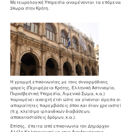
2018
Μετεωρολογική Υπηρεσία αναμένονται τα επόμενα
24ωρα στην Κρήτη.
2017
2016
2015
2013
2012
2011
2010
2006
Η γραμμή επικοινωνίας με τους συναρμόδιους
φορείς (Περιφέρεια Κρήτης, Ελληνική Αστυνομία,
Πυροσβεστική Υπηρεσία, Λιμενικό Σώμα, κ.α.)
παραμένει ανοιχτή έτσι ώστε να γίνονται άμεσα οι
Ο
ΤΟΠΟΣ
απαραίτητες παρεμβάσεις όπου και όταν χρειαστεί
ΜΑΣ
(π.χ. κλείσιμο ιρλανδικών διαβάσεων,
αποκαταστάσεις δρόμων, κ.α.).
ΠΟΛΙΤΙΣΜΟΣ
Επίσης, έπειτα από επικοινωνία του Δημάρχου
Αλέξη Καλοκαιρινού με τους Αντιδημάρχους