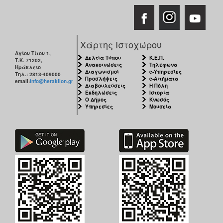
Χάρτης Ιστοχώρου
Αγίου Τίτου 1,
Δελτία Τύπου
Κ.Ε.Π.
Τ.Κ. 71202,
Ανακοινώσεις
Τηλέφωνα
Ηράκλειο
Διαγωνισμοί
e-Υπηρεσίες
Τηλ.: 2813-409000
Προσλήψεις
e-Αιτήματα
email:
info@heraklion.gr
Διαβουλεύσεις
Η Πόλη
Εκδηλώσεις
Ιστορία
Ο Δήμος
Κνωσός
Υπηρεσίες
Μουσεία