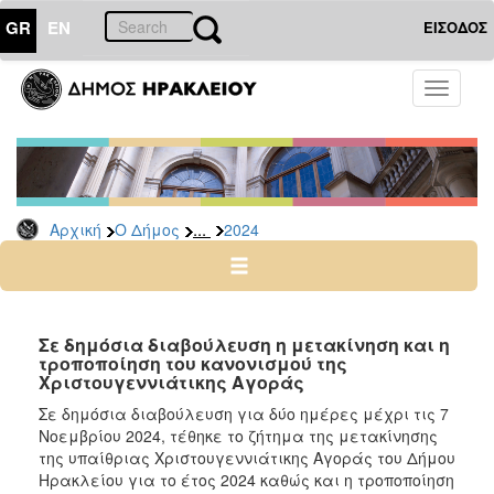
GR
EN
ΕΙΣΟΔΟΣ
Ο
Toggle
ΔΗΜΟΣ
navigati
Δελτία
Τύπου
Αρχείο
...
Αρχική
Ο Δήμος
2024
2026
2025
2024
2023
Σε δημόσια διαβούλευση η μετακίνηση και η
τροποποίηση του κανονισμού της
2022
Χριστουγεννιάτικης Αγοράς
2021
Σε δημόσια διαβούλευση για δύο ημέρες μέχρι τις 7
2020
Νοεμβρίου 2024, τέθηκε το ζήτημα της μετακίνησης
της υπαίθριας Χριστουγεννιάτικης Αγοράς του Δήμου
2019
Ηρακλείου για το έτος 2024 καθώς και η τροποποίηση