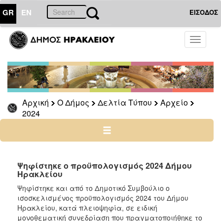
GR
EN
ΕΙΣΟΔΟΣ
Ο
Toggle
ΔΗΜΟΣ
navigati
Δελτία
Τύπου
Αρχείο
Αρχική
Ο Δήμος
Δελτία Τύπου
Αρχείο
2026
2024
2025
2024
2023
2022
Ψηφίστηκε ο προϋπολογισμός 2024 Δήμου
Ηρακλείου
2021
Ψηφίστηκε και από το Δημοτικό Συμβούλιο ο
2020
ισοσκελισμένος προϋπολογισμός 2024 του Δήμου
2019
Ηρακλείου, κατά πλειοψηφία, σε ειδική
μονοθεματική συνεδρίαση που πραγματοποιήθηκε το