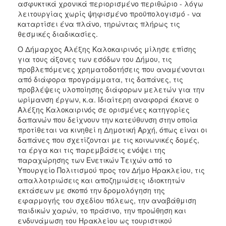
ασφυκτικά χρονικά περιορισμένο περιθώριο - λόγω
λειτουργίας χωρίς ψηφισμένο προϋπολογισμό - να
καταρτίσει ένα πλάνο, τηρώντας πλήρως τις
θεσμικές διαδικασίες.
Ο Δήμαρχος Αλέξης Καλοκαιρινός μίλησε επίσης
για τους άξονες των εσόδων του Δήμου, τις
προβλεπόμενες χρηματοδοτήσεις που αναμένονται
από διάφορα προγράμματα, τις δαπάνες, τις
προβλέψεις υλοποίησης διάφορων μελετών για την
ωρίμανση έργων, κ.α. Ιδιαίτερη αναφορά έκανε ο
Αλέξης Καλοκαιρινός σε ορισμένες κατηγορίες
δαπανών που δείχνουν την κατεύθυνση στην οποία
προτίθεται να κινηθεί η Δημοτική Αρχή, όπως είναι οι
δαπάνες που σχετίζονται με τις κοινωνικές δομές,
τα έργα και τις παρεμβάσεις ενόψει της
παραχώρησης των Ενετικών Τειχών από το
Υπουργείο Πολιτισμού προς τον Δήμο Ηρακλείου, τις
απαλλοτριώσεις και αποζημιώσεις ιδιοκτητών
εκτάσεων με σκοπό την δρομολόγηση της
εφαρμογής του σχεδίου πόλεως, την αναβάθμιση
παιδικών χαρών, το πράσινο, την προώθηση και
ενδυνάμωση του Ηρακλείου ως τουριστικού