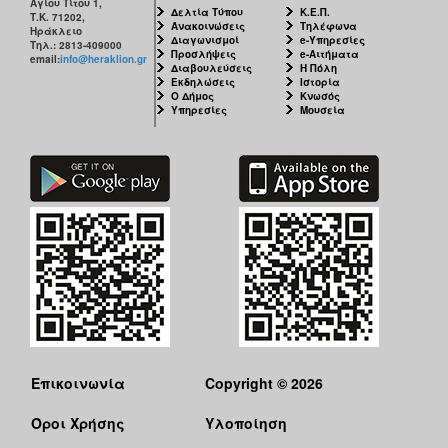
Αγίου Τίτου 1,
Δελτία Τύπου
Κ.Ε.Π.
Τ.Κ. 71202,
Ανακοινώσεις
Τηλέφωνα
Ηράκλειο
Διαγωνισμοί
e-Υπηρεσίες
Τηλ.: 2813-409000
Προσλήψεις
e-Αιτήματα
email:
info@heraklion.gr
Διαβουλεύσεις
Η Πόλη
Εκδηλώσεις
Ιστορία
Ο Δήμος
Κνωσός
Υπηρεσίες
Μουσεία
Επικοινωνία
Copyright © 2026
Όροι Χρήσης
Υλοποίηση