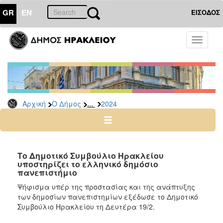
GR
EN
ΕΙΣΟΔΟΣ
Ο
Toggle
ΔΗΜΟΣ
navigati
Δελτία
Τύπου
Αρχείο
...
Αρχική
Ο Δήμος
2024
2026
2025
2024
2023
Tο Δημοτικό Συμβούλιο Ηρακλείου
υποστηρίζει το ελληνικό δημόσιο
2022
πανεπιστήμιο
2021
Ψήφισμα υπέρ της προστασίας και της ανάπτυξης
2020
των δημοσίων πανεπιστημίων εξέδωσε το Δημοτικό
Συμβούλιο Ηρακλείου τη Δευτέρα 19/2.
2019