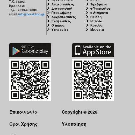
Τ.Κ. 71202,
Ανακοινώσεις
Τηλέφωνα
Ηράκλειο
Διαγωνισμοί
e-Υπηρεσίες
Τηλ.: 2813-409000
Προσλήψεις
e-Αιτήματα
email:
info@heraklion.gr
Διαβουλεύσεις
Η Πόλη
Εκδηλώσεις
Ιστορία
Ο Δήμος
Κνωσός
Υπηρεσίες
Μουσεία
Επικοινωνία
Copyright © 2026
Όροι Χρήσης
Υλοποίηση