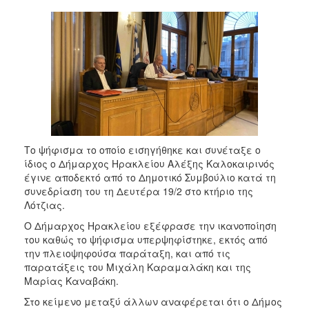
2018
2017
2016
2015
2013
2012
2011
2010
Το ψήφισμα το οποίο εισηγήθηκε και συνέταξε ο
ίδιος ο Δήμαρχος Ηρακλείου Αλέξης Καλοκαιρινός
2006
έγινε αποδεκτό από το Δημοτικό Συμβούλιο κατά τη
συνεδρίαση του τη Δευτέρα 19/2 στο κτήριο της
Λότζιας.
Ο Δήμαρχος Ηρακλείου εξέφρασε την ικανοποίηση
Ο
του καθώς το ψήφισμα υπερψηφίστηκε, εκτός από
ΤΟΠΟΣ
την πλειοψηφούσα παράταξη, και από τις
ΜΑΣ
παρατάξεις του Μιχάλη Καραμαλάκη και της
Μαρίας Καναβάκη.
ΠΟΛΙΤΙΣΜΟΣ
Στο κείμενο μεταξύ άλλων αναφέρεται ότι ο Δήμος