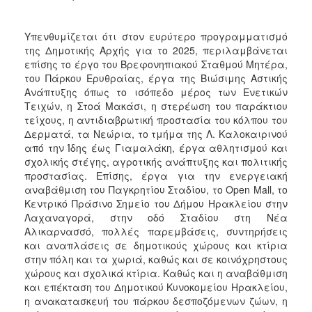
Υπενθυμίζεται ότι στον ευρύτερο προγραμματισμό
της Δημοτικής Αρχής για το 2025, περιλαμβάνεται
επίσης το έργο του Βρεφονηπιακού Σταθμού Μητέρα,
του Πάρκου Ερυθραίας, έργα της Βιώσιμης Αστικής
Ανάπτυξης όπως το ισόπεδο μέρος των Ενετικών
Τειχών, η Στοά Μακάσι, η στερέωση του παράκτιου
τείχους, η αντιδιαβρωτική προστασία του κόλπου του
Δερματά, τα Νεώρια, το τμήμα της Λ. Καλοκαιρινού
από την Ίδης έως Γιαμαλάκη, έργα αθλητισμού και
σχολικής στέγης, αγροτικής ανάπτυξης και πολιτικής
προστασίας. Επίσης, έργα για την ενεργειακή
αναβάθμιση του Παγκρητίου Σταδίου, το Open Mall, το
Κεντρικό Πράσινο Σημείο του Δήμου Ηρακλείου στην
Λαχαναγορά, στην οδό Σταδίου στη Νέα
Αλικαρνασσό, πολλές παρεμβάσεις, συντηρήσεις
και αναπλάσεις σε δημοτικούς χώρους και κτίρια
στην πόλη και τα χωριά, καθώς και σε κοινόχρηστους
χώρους και σχολικά κτίρια. Καθώς και η αναβάθμιση
και επέκταση του Δημοτικού Κυνοκομείου Ηρακλείου,
η ανακατασκευή του πάρκου δεσποζόμενων ζώων, η