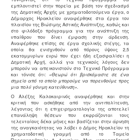
εμπλουτιστεί στην πορεία με βάση τον σχεδιασμό
της Δημοτικής Αρχής με χρηματοδοτούμενα έργα, ο
Δήμαρχος Ηρακλείου αναφέρθηκε στα έργα του
πλαισίου της Βιώσιμης Αστικής Ανάπτυξης, καθώς και
στο φιλόδοξο πρόγραμμα για την ανάπτυξη της
υπαίθρου που δίνει έμφαση στην άρδευση.
Αναφέρθηκε επίσης σε έργα σχολικής στέγης, τα
οποία θα ενισχυθούν από πόρους ύψους 2,5
εκατομμυρίων ευρώ που έχει ήδη εξασφαλίσει η
Δημοτική Αρχή, αλλά για τεχνικούς λόγους δεν
μπορούν να απεικονιστούν στο Τεχνικό Πρόγραμμα
και τόνισε ότι:
«Θεωρώ ότι βρισκόμαστε σε ένα
σημείο από το οποίο μπορούμε να πορευθούμε προς
μια πολύ γόνιμη κατεύθυνση».
Ο Αλέξης Καλοκαιρινός αναφέρθηκε και στην
κριτική που ασκήθηκε από την αντιπολίτευση,
λέγοντας ότι η επιχειρηματολογία της αποτελεί
επανάληψη θέσεων που εκφράζονται τους
τελευταίους δέκα μήνες και βασίζεται στην άρνηση
της αναγκαιότητας να λάβει ο Δήμος Ηρακλείου τη
χρηματοδοτική γραμμή από το Ταμείο
Παρακαταθηκών & Δανείων. Μια χρηματοδοτική