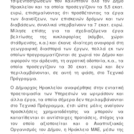
τσιμεντοστρώσεων που καλύπτουν όλο τον Δήμο
Ηρακλείου και τα οποία προσεγγίζουν τα 5,5 εκατ.
ευρώ, επισημαίνοντας ότι προσθέτοντας τα έργα
των διανοίξεων, των επισκευών δρόμων και των
διαβάσεων, συνολικά υπερβαίνουν τα 7 εκατ. ευρώ.
Μίλησε επίσης για τα σχεδιαζόμενα έργα
βελτίωσης της κυκλοφορίας (κόμβοι, χώροι
στάθμευσης, κ.α.) και έκανε ιδιαίτερη αναφορά στη
γεωγραφική διασπορά των έργων, πολλά εκ των
οποίων προγραμματίζονται σε χωριά του Δήμου και
αφορούν την άρδευση, τη αγροτική οδοποιία, κ.α., τα
οποία προσεγγίζουν τα 30 εκατ. ευρώ και δεν
περιλαμβάνονται, σε αυτή τη φάση, στο Τεχνικό
Πρόγραμμα.
Ο Δήμαρχος Ηρακλείου αναφέρθηκε στην εντατική
προετοιμασία των Υπηρεσιών να ωριμάσουν και
άλλα έργα, τα οποία σήμερα δεν περιλαμβάνονται
στο Τεχνικό Πρόγραμμα, έτσι ώστε μόλις ανοίγουν
προσκλήσεις χρηματοδότησης να μπορούν να
κατατίθενται οι αντίστοιχες προτάσεις, στόχος για
τον οποίο αξιοποιείται και ο Αναπτυξιακός
Οργανισμός του Δήμου, η Ηράκλειο ΜΑΕ, μέσω της