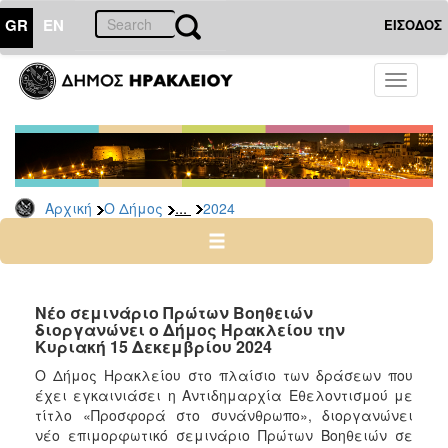
GR
EN
ΕΙΣΟΔΟΣ
Ο
Toggle
ΔΗΜΟΣ
navigati
Δελτία
Τύπου
Αρχείο
...
Αρχική
Ο Δήμος
2024
2026
2025
2024
2023
Νέο σεμινάριο Πρώτων Βοηθειών
διοργανώνει ο Δήμος Ηρακλείου την
2022
Κυριακή 15 Δεκεμβρίου 2024
2021
Ο Δήμος Ηρακλείου στο πλαίσιο των δράσεων που
2020
έχει εγκαινιάσει η Αντιδημαρχία Εθελοντισμού με
τίτλο «Προσφορά στο συνάνθρωπο», διοργανώνει
2019
νέο επιμορφωτικό σεμινάριο Πρώτων Βοηθειών σε