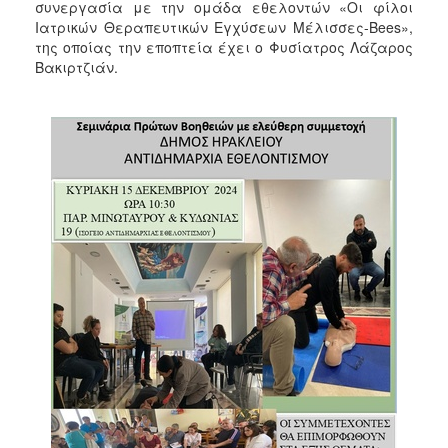
2018
συνεργασία με την ομάδα εθελοντών «Οι φίλοι
Ιατρικών Θεραπευτικών Εγχύσεων Μέλισσες-Bees»,
2017
της οποίας την εποπτεία έχει ο Φυσίατρος Λάζαρος
2016
Βακιρτζιάν.
2015
2013
2012
2011
2010
2006
Ο
ΤΟΠΟΣ
ΜΑΣ
ΠΟΛΙΤΙΣΜΟΣ