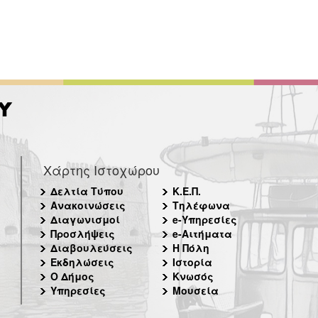
Χάρτης Ιστοχώρου
Δελτία Τύπου
Κ.Ε.Π.
Ανακοινώσεις
Τηλέφωνα
Διαγωνισμοί
e-Υπηρεσίες
Προσλήψεις
e-Αιτήματα
Διαβουλεύσεις
Η Πόλη
Εκδηλώσεις
Ιστορία
Ο Δήμος
Κνωσός
Υπηρεσίες
Μουσεία