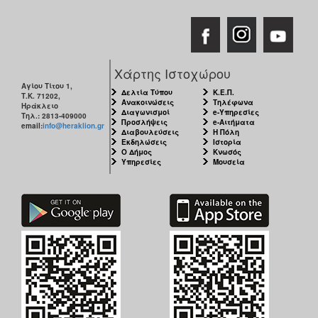
ΑΝΘΕΚΤΙΚΗ
ΠΟΛΗ
Χάρτης Ιστοχώρου
Αγίου Τίτου 1,
Δελτία Τύπου
Κ.Ε.Π.
Τ.Κ. 71202,
Ανακοινώσεις
Τηλέφωνα
Ηράκλειο
Διαγωνισμοί
e-Υπηρεσίες
Τηλ.: 2813-409000
Προσλήψεις
e-Αιτήματα
email:
info@heraklion.gr
Διαβουλεύσεις
Η Πόλη
Εκδηλώσεις
Ιστορία
Ο Δήμος
Κνωσός
Υπηρεσίες
Μουσεία