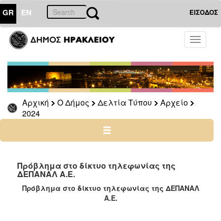
GR
EN
ΕΙΣΟΔΟΣ
Ο
Toggle
ΔΗΜΟΣ
navigati
Δελτία
Τύπου
Αρχείο
Αρχική
Ο Δήμος
Δελτία Τύπου
Αρχείο
2026
2024
2025
2024
2023
2022
Πρόβλημα στο δίκτυο τηλεφωνίας της
ΔΕΠΑΝΑΛ Α.Ε.
2021
Πρόβλημα στο δίκτυο τηλεφωνίας της ΔΕΠΑΝΑΛ
2020
Α.Ε.
2019