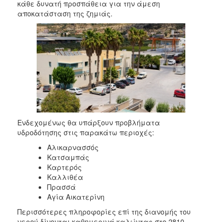
2018
κάθε δυνατή προσπάθεια για την άμεση
αποκατάσταση της ζημιάς.
2017
2016
2015
2013
2012
2011
2010
2006
Ενδεχομένως θα υπάρξουν προβλήματα
υδροδότησης στις παρακάτω περιοχές:
Αλικαρνασσός
Κατσαμπάς
Καρτερός
Ο
ΤΟΠΟΣ
Καλλιθέα
ΜΑΣ
Πρασσά
Αγία Αικατερίνη
ΠΟΛΙΤΙΣΜΟΣ
Περισσότερες πληροφορίες επί της διανομής του
νερού δίνονται καθημερινά καλώντας στο 2810-