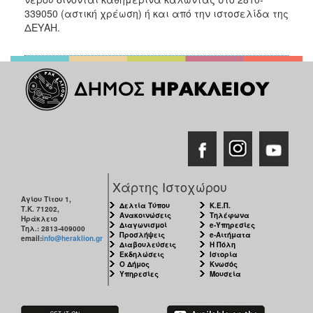
ΑΝΘΕΚΤΙΚΗ
339050 (αστική χρέωση) ή και από την ιστοσελίδα της
ΠΟΛΗ
ΔΕΥΑΗ.
Χάρτης Ιστοχώρου
Αγίου Τίτου 1,
Δελτία Τύπου
Κ.Ε.Π.
Τ.Κ. 71202,
Ανακοινώσεις
Τηλέφωνα
Ηράκλειο
Διαγωνισμοί
e-Υπηρεσίες
Τηλ.: 2813-409000
Προσλήψεις
e-Αιτήματα
email:
info@heraklion.gr
Διαβουλεύσεις
Η Πόλη
Εκδηλώσεις
Ιστορία
Ο Δήμος
Κνωσός
Υπηρεσίες
Μουσεία