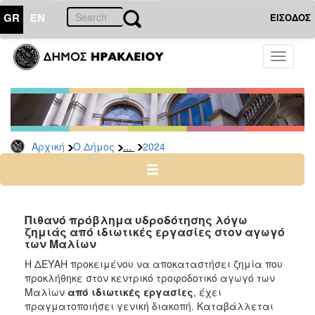
GR
EN
ΕΙΣΟΔΟΣ
Ο
Toggle
ΔΗΜΟΣ
navigati
Δελτία
Τύπου
Αρχείο
...
Αρχική
Ο Δήμος
2024
2026
2025
2024
2023
Πιθανό πρόβλημα υδροδότησης λόγω
ζημιάς από ιδιωτικές εργασίες στον αγωγό
2022
των Μαλίων
2021
Η ΔΕΥΑΗ προκειμένου να αποκαταστήσει ζημία που
2020
προκλήθηκε στον κεντρικό τροφοδοτικό αγωγό των
Μαλίων
από ιδιωτικές εργασίες
, έχει
2019
πραγματοποιήσει γενική διακοπή. Καταβάλλεται