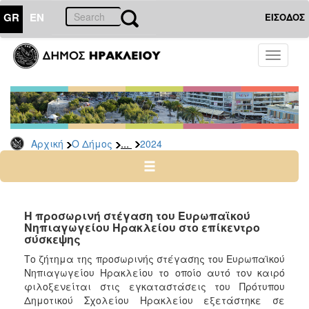
GR
EN
ΕΙΣΟΔΟΣ
Ο
Toggle
ΔΗΜΟΣ
navigati
Δελτία
Τύπου
Αρχείο
...
Αρχική
Ο Δήμος
2024
2026
2025
2024
2023
Η προσωρινή στέγαση του Ευρωπαϊκού
Νηπιαγωγείου Ηρακλείου στο επίκεντρο
2022
σύσκεψης
2021
Το ζήτημα της προσωρινής στέγασης του Ευρωπαϊκού
2020
Νηπιαγωγείου Ηρακλείου το οποίο αυτό τον καιρό
φιλοξενείται στις εγκαταστάσεις του Πρότυπου
2019
Δημοτικού Σχολείου Ηρακλείου εξετάστηκε σε