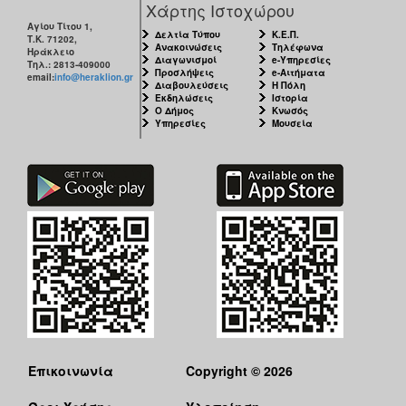
Χάρτης Ιστοχώρου
Αγίου Τίτου 1,
Δελτία Τύπου
Κ.Ε.Π.
Τ.Κ. 71202,
Ανακοινώσεις
Τηλέφωνα
Ηράκλειο
Διαγωνισμοί
e-Υπηρεσίες
Τηλ.: 2813-409000
Προσλήψεις
e-Αιτήματα
email:
info@heraklion.gr
Διαβουλεύσεις
Η Πόλη
Εκδηλώσεις
Ιστορία
Ο Δήμος
Κνωσός
Υπηρεσίες
Μουσεία
Επικοινωνία
Copyright © 2026